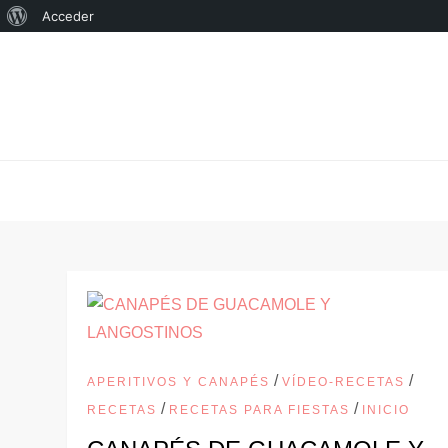
Acerca
Acceder
Saltar
de
al
WordPress
contenido
/
/
APERITIVOS Y CANAPÉS
VÍDEO-RECETAS
/
/
RECETAS
RECETAS PARA FIESTAS
INICIO