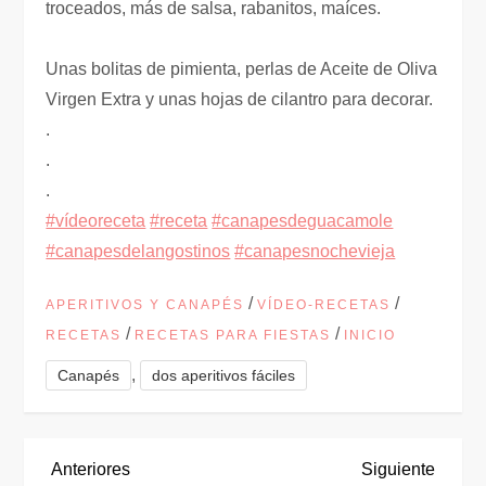
troceados, más de salsa, rabanitos, maíces.
Unas bolitas de pimienta, perlas de Aceite de Oliva
Virgen Extra y unas hojas de cilantro para decorar.
.
.
.
#vídeoreceta
#receta
#canapesdeguacamole
#canapesdelangostinos
#canapesnochevieja
/
/
APERITIVOS Y CANAPÉS
VÍDEO-RECETAS
/
/
RECETAS
RECETAS PARA FIESTAS
INICIO
,
Canapés
dos aperitivos fáciles
N
Entrada
Siguie
Anteriores
Siguiente