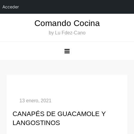
Acceder
Saltar
Comando Cocina
al
by Lu Fdez-Cano
contenido
CANAPÉS DE GUACAMOLE Y
LANGOSTINOS