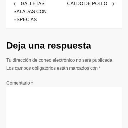
anterior
entrad
GALLETAS
CALDO DE POLLO
a
SALADAS CON
ESPECIAS
v
e
Deja una respuesta
g
Tu dirección de correo electrónico no será publicada.
a
Los campos obligatorios están marcados con
*
c
Comentario
*
i
ó
n