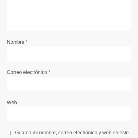
d
e
e
Nombre
*
n
t
Correo electrónico
*
r
a
Web
d
a
s
Guarda mi nombre, correo electrónico y web en este