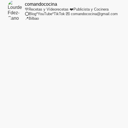
comandococina
💚Recetas y Vídeorecetas
❤️Publicista y Cocinera
⭕Blog*YouTube*TikTok
💌 comandococina@gmail.com
📍Bilbao