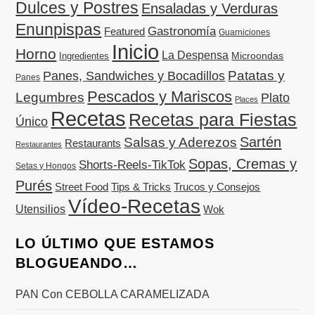
Dulces y Postres
Ensaladas y Verduras
Enunpispas
Gastronomía
Featured
Guarniciones
Inicio
Horno
La Despensa
Microondas
Ingredientes
Patatas y
Panes, Sandwiches y Bocadillos
Panes
Pescados y Mariscos
Legumbres
Plato
Places
Recetas
Recetas para Fiestas
Único
Sartén
Salsas y Aderezos
Restaurants
Restaurantes
Sopas, Cremas y
Shorts-Reels-TikTok
Setas y Hongos
Purés
Street Food
Tips & Tricks
Trucos y Consejos
Vídeo-Recetas
Utensilios
Wok
LO ÚLTIMO QUE ESTAMOS
BLOGUEANDO…
PAN Con CEBOLLA CARAMELIZADA