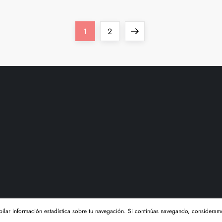
Página
Página
Siguiente
1
2
página
opilar información estadística sobre tu navegación. Si continúas navegando, considera
Tema Cube Blog de
Kantipur Themes