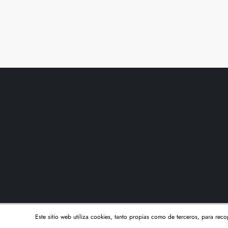
P
a
g
i
n
a
c
i
Este sitio web utiliza cookies, tanto propias como de terceros, para rec
ó