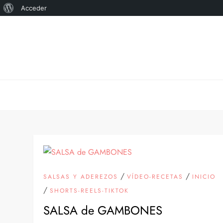
Acerca
Acceder
Saltar
de
al
WordPress
contenido
/
/
SALSAS Y ADEREZOS
VÍDEO-RECETAS
INICIO
/
SHORTS-REELS-TIKTOK
SALSA de GAMBONES