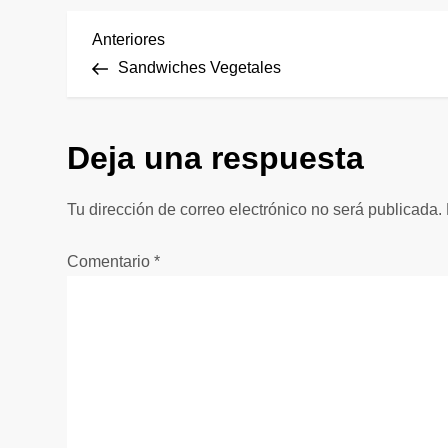
N
Entrada
Anteriores
anterior
Sandwiches Vegetales
a
v
Deja una respuesta
e
Tu dirección de correo electrónico no será publicada.
g
Comentario
*
a
c
i
ó