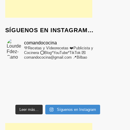
SÍGUENOS EN INSTAGRAM…
comandococina
💚Recetas y Vídeorecetas
❤️Publicista y
Cocinera
⭕Blog*YouTube*TikTok
💌
comandococina@gmail.com
📍Bilbao
Leer más...
Síguenos en Instagram