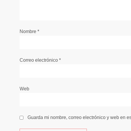
n
d
e
Nombre
*
e
n
Correo electrónico
*
t
r
Web
a
d
Guarda mi nombre, correo electrónico y web en e
a