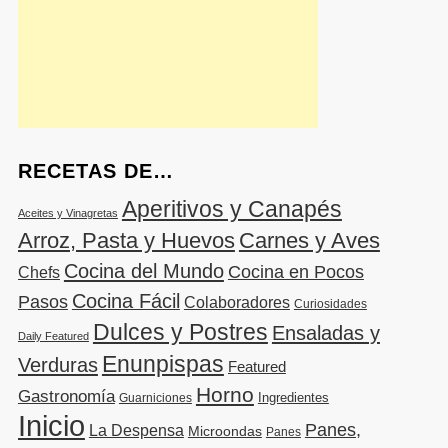
RECETAS DE…
Aperitivos y Canapés
Aceites y Vinagretas
Arroz, Pasta y Huevos
Carnes y Aves
Cocina del Mundo
Cocina en Pocos
Chefs
Cocina Fácil
Pasos
Colaboradores
Curiosidades
Dulces y Postres
Ensaladas y
Daily Featured
Enunpispas
Verduras
Featured
Horno
Gastronomía
Ingredientes
Guarniciones
Inicio
Panes,
La Despensa
Microondas
Panes