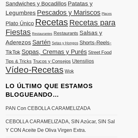
Patatas y
Sandwiches y Bocadillos
Pescados y Mariscos
Legumbres
Places
Recetas
Recetas para
Plato Único
Fiestas
Salsas y
Restaurants
Restaurantes
Sartén
Aderezos
Shorts-Reels-
Setas y Hongos
Sopas, Cremas y Purés
TikTok
Street Food
Utensilios
Tips & Tricks
Trucos y Consejos
Vídeo-Recetas
Wok
LO ÚLTIMO QUE ESTAMOS
BLOGUEANDO…
PAN Con CEBOLLA CARAMELIZADA
CEBOLLA CARAMELIZADA, SIN Azúcar, SIN Sal
Y CON Aceite De Oliva Virgen Extra.