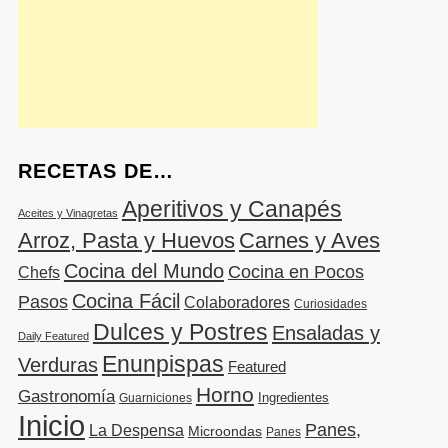
RECETAS DE…
Aperitivos y Canapés
Aceites y Vinagretas
Arroz, Pasta y Huevos
Carnes y Aves
Cocina del Mundo
Cocina en Pocos
Chefs
Cocina Fácil
Pasos
Colaboradores
Curiosidades
Dulces y Postres
Ensaladas y
Daily Featured
Enunpispas
Verduras
Featured
Horno
Gastronomía
Ingredientes
Guarniciones
Inicio
Panes,
La Despensa
Microondas
Panes