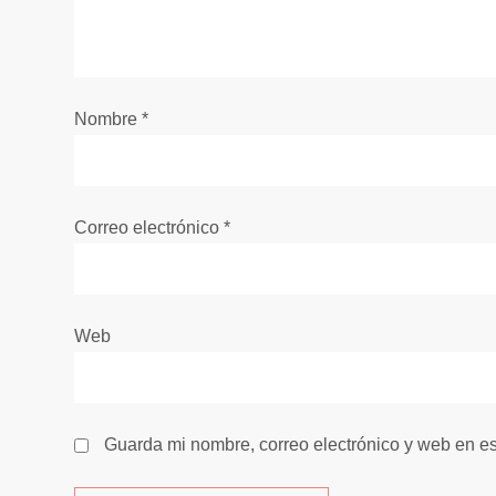
n
d
e
Nombre
*
e
n
Correo electrónico
*
t
r
Web
a
d
Guarda mi nombre, correo electrónico y web en e
a