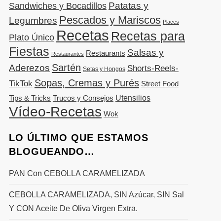
Patatas y
Sandwiches y Bocadillos
Pescados y Mariscos
Legumbres
Places
Recetas
Recetas para
Plato Único
Fiestas
Salsas y
Restaurants
Restaurantes
Sartén
Aderezos
Shorts-Reels-
Setas y Hongos
Sopas, Cremas y Purés
TikTok
Street Food
Utensilios
Tips & Tricks
Trucos y Consejos
Vídeo-Recetas
Wok
LO ÚLTIMO QUE ESTAMOS
BLOGUEANDO…
PAN Con CEBOLLA CARAMELIZADA
CEBOLLA CARAMELIZADA, SIN Azúcar, SIN Sal
Y CON Aceite De Oliva Virgen Extra.