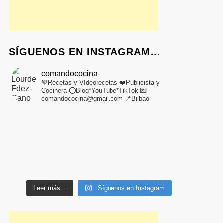
SÍGUENOS EN INSTAGRAM…
comandococina
💚Recetas y Vídeorecetas
❤️Publicista y
Cocinera
⭕Blog*YouTube*TikTok
💌
comandococina@gmail.com
📍Bilbao
Leer más...
Síguenos en Instagram