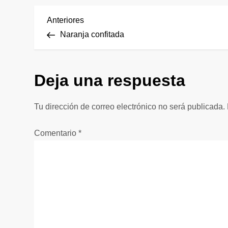
N
Entrada
Anteriores
anterior
Naranja confitada
a
v
Deja una respuesta
e
Tu dirección de correo electrónico no será publicada.
g
Comentario
*
a
c
i
ó