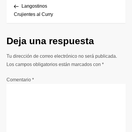
N
anterior
Langostinos
a
Crujientes al Curry
v
Deja una respuesta
e
g
Tu dirección de correo electrónico no será publicada.
Los campos obligatorios están marcados con
*
a
Comentario
*
c
i
ó
n