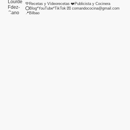
💚Recetas y Vídeorecetas
❤️Publicista y Cocinera
⭕Blog*YouTube*TikTok
💌 comandococina@gmail.com
📍Bilbao