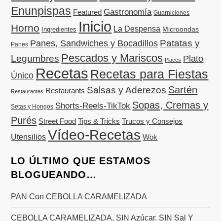
Enunpispas
Gastronomía
Featured
Guarniciones
Inicio
Horno
La Despensa
Microondas
Ingredientes
Patatas y
Panes, Sandwiches y Bocadillos
Panes
Pescados y Mariscos
Legumbres
Plato
Places
Recetas
Recetas para Fiestas
Único
Sartén
Salsas y Aderezos
Restaurants
Restaurantes
Sopas, Cremas y
Shorts-Reels-TikTok
Setas y Hongos
Purés
Street Food
Tips & Tricks
Trucos y Consejos
Vídeo-Recetas
Utensilios
Wok
LO ÚLTIMO QUE ESTAMOS
BLOGUEANDO…
PAN Con CEBOLLA CARAMELIZADA
CEBOLLA CARAMELIZADA, SIN Azúcar, SIN Sal Y