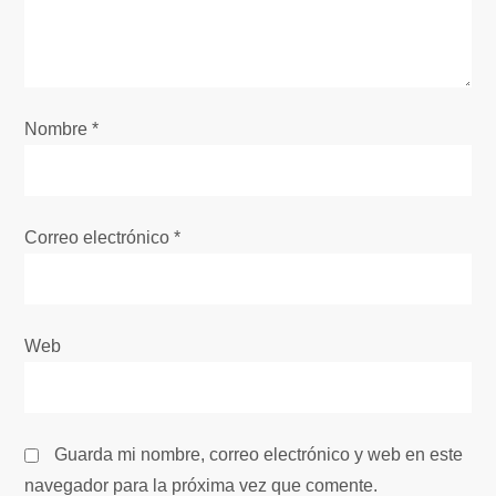
d
e
e
Nombre
*
n
t
Correo electrónico
*
r
a
Web
d
a
Guarda mi nombre, correo electrónico y web en este
s
navegador para la próxima vez que comente.