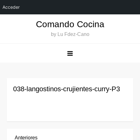
Acceder
Saltar
Comando Cocina
al
by Lu Fdez-Cano
contenido
038-langostinos-crujientes-curry-P3
Entrada
Anteriores