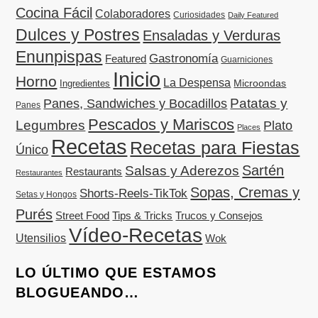
Cocina Fácil
Colaboradores
Curiosidades
Daily Featured
Dulces y Postres
Ensaladas y Verduras
Enunpispas
Gastronomía
Featured
Guarniciones
Inicio
Horno
La Despensa
Microondas
Ingredientes
Patatas y
Panes, Sandwiches y Bocadillos
Panes
Pescados y Mariscos
Legumbres
Plato
Places
Recetas
Recetas para Fiestas
Único
Sartén
Salsas y Aderezos
Restaurants
Restaurantes
Sopas, Cremas y
Shorts-Reels-TikTok
Setas y Hongos
Purés
Street Food
Tips & Tricks
Trucos y Consejos
Vídeo-Recetas
Utensilios
Wok
LO ÚLTIMO QUE ESTAMOS
BLOGUEANDO…