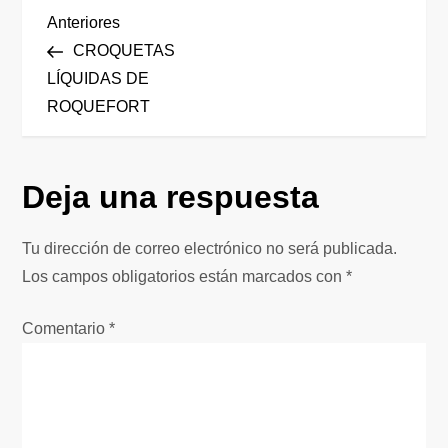
N
Entrada
Anteriores
anterior
CROQUETAS
a
LÍQUIDAS DE
ROQUEFORT
v
e
Deja una respuesta
g
Tu dirección de correo electrónico no será publicada.
a
Los campos obligatorios están marcados con
*
c
Comentario
*
i
ó