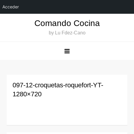
Acceder
Saltar
Comando Cocina
al
by Lu Fdez-Cano
contenido
097-12-croquetas-roquefort-YT-
1280×720