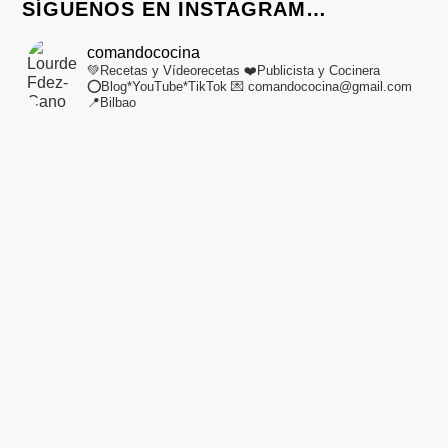
SÍGUENOS EN INSTAGRAM…
comandococina
💚Recetas y Vídeorecetas
❤️Publicista y Cocinera
⭕Blog*YouTube*TikTok
💌 comandococina@gmail.com
📍Bilbao