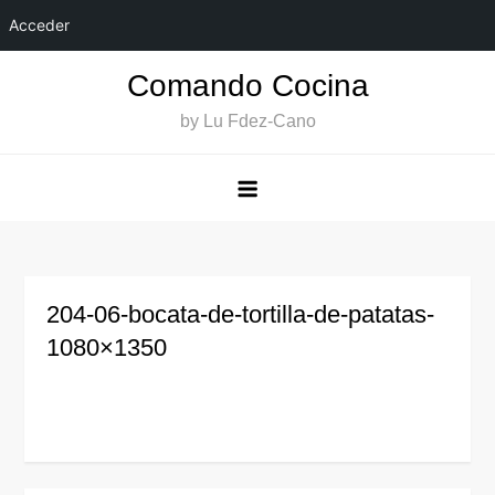
Acceder
Saltar
Comando Cocina
al
by Lu Fdez-Cano
contenido
204-06-bocata-de-tortilla-de-patatas-
1080×1350