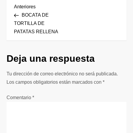
N
Entrada
Anteriores
anterior
BOCATA DE
a
TORTILLA DE
PATATAS RELLENA
v
e
Deja una respuesta
g
Tu dirección de correo electrónico no será publicada.
a
Los campos obligatorios están marcados con
*
c
Comentario
*
i
ó