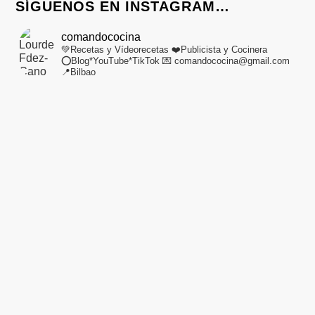
SÍGUENOS EN INSTAGRAM…
comandococina
💚Recetas y Vídeorecetas
❤️Publicista y Cocinera
⭕Blog*YouTube*TikTok
💌 comandococina@gmail.com
📍Bilbao