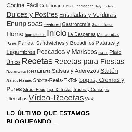
Cocina Fácil
Colaboradores
Curiosidades
Daily Featured
Dulces y Postres
Ensaladas y Verduras
Enunpispas
Gastronomía
Featured
Guarniciones
Inicio
Horno
La Despensa
Microondas
Ingredientes
Patatas y
Panes, Sandwiches y Bocadillos
Panes
Pescados y Mariscos
Legumbres
Plato
Places
Recetas
Recetas para Fiestas
Único
Sartén
Salsas y Aderezos
Restaurants
Restaurantes
Sopas, Cremas y
Shorts-Reels-TikTok
Setas y Hongos
Purés
Street Food
Tips & Tricks
Trucos y Consejos
Vídeo-Recetas
Utensilios
Wok
LO ÚLTIMO QUE ESTAMOS
BLOGUEANDO…