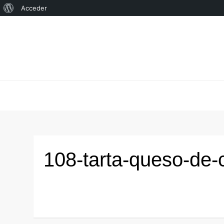
Acerca
Acceder
Saltar
de
al
WordPress
contenido
108-tarta-queso-de-