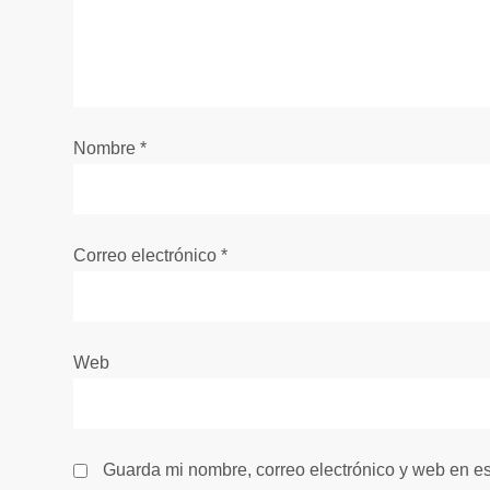
n
d
e
Nombre
*
e
n
Correo electrónico
*
t
r
Web
a
d
Guarda mi nombre, correo electrónico y web en e
a