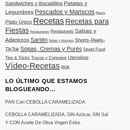
Patatas y
Sandwiches y Bocadillos
Pescados y Mariscos
Legumbres
Places
Recetas
Recetas para
Plato Único
Fiestas
Salsas y
Restaurants
Restaurantes
Sartén
Aderezos
Shorts-Reels-
Setas y Hongos
Sopas, Cremas y Purés
TikTok
Street Food
Utensilios
Tips & Tricks
Trucos y Consejos
Vídeo-Recetas
Wok
LO ÚLTIMO QUE ESTAMOS
BLOGUEANDO…
PAN Con CEBOLLA CARAMELIZADA
CEBOLLA CARAMELIZADA, SIN Azúcar, SIN Sal
Y CON Aceite De Oliva Virgen Extra.