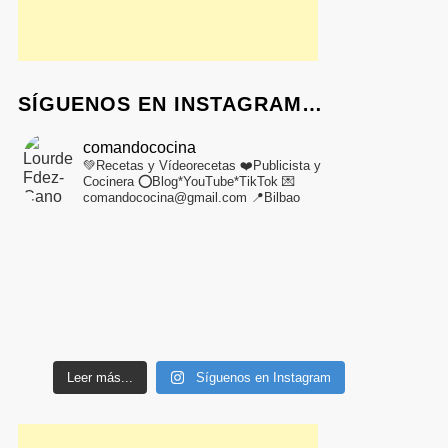
SÍGUENOS EN INSTAGRAM…
comandococina
💚Recetas y Vídeorecetas
❤️Publicista y
Cocinera
⭕Blog*YouTube*TikTok
💌
comandococina@gmail.com
📍Bilbao
Leer más...
Síguenos en Instagram