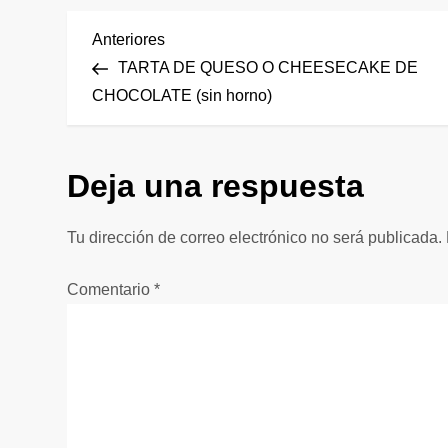
N
Entrada
Anteriores
anterior
TARTA DE QUESO O CHEESECAKE DE
a
CHOCOLATE (sin horno)
v
Deja una respuesta
e
g
Tu dirección de correo electrónico no será publicada.
a
Comentario
*
c
i
ó