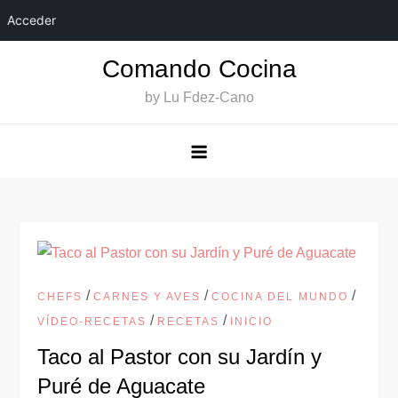
Acceder
Saltar
Comando Cocina
al
by Lu Fdez-Cano
contenido
/
/
/
CHEFS
CARNES Y AVES
COCINA DEL MUNDO
/
/
VÍDEO-RECETAS
RECETAS
INICIO
Taco al Pastor con su Jardín y
Puré de Aguacate