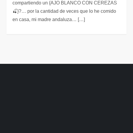
compartiendo un {AJO BLANCO CON CEREZAS
🍒}?… por la cantidad de veces que lo he comido
en casa, mi madre andaluza… […]