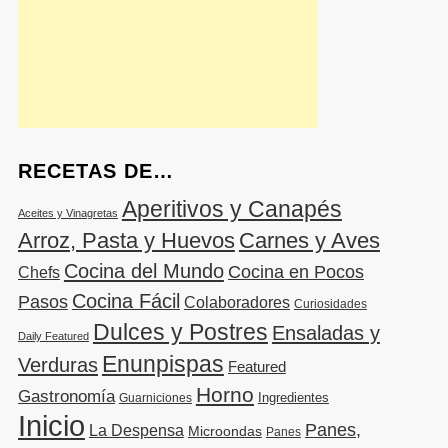
RECETAS DE…
Aperitivos y Canapés
Aceites y Vinagretas
Arroz, Pasta y Huevos
Carnes y Aves
Cocina del Mundo
Cocina en Pocos
Chefs
Cocina Fácil
Pasos
Colaboradores
Curiosidades
Dulces y Postres
Ensaladas y
Daily Featured
Enunpispas
Verduras
Featured
Horno
Gastronomía
Ingredientes
Guarniciones
Inicio
Panes,
La Despensa
Microondas
Panes