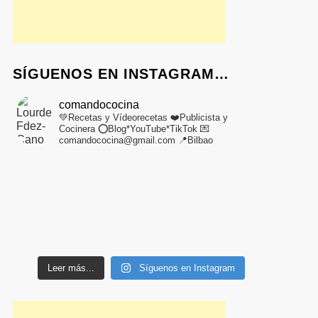
SÍGUENOS EN INSTAGRAM…
comandococina
💚Recetas y Vídeorecetas
❤️Publicista y
Cocinera
⭕Blog*YouTube*TikTok
💌
comandococina@gmail.com
📍Bilbao
Leer más...
Síguenos en Instagram