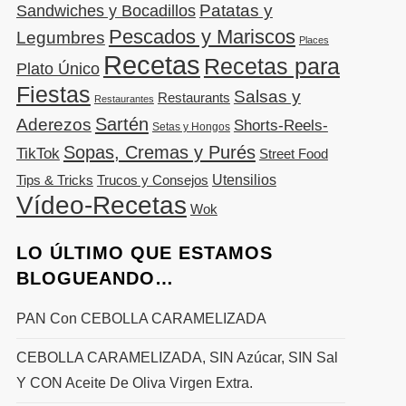
Patatas y
Sandwiches y Bocadillos
Pescados y Mariscos
Legumbres
Places
Recetas
Recetas para
Plato Único
Fiestas
Salsas y
Restaurants
Restaurantes
Sartén
Aderezos
Shorts-Reels-
Setas y Hongos
Sopas, Cremas y Purés
TikTok
Street Food
Utensilios
Tips & Tricks
Trucos y Consejos
Vídeo-Recetas
Wok
LO ÚLTIMO QUE ESTAMOS
BLOGUEANDO…
PAN Con CEBOLLA CARAMELIZADA
CEBOLLA CARAMELIZADA, SIN Azúcar, SIN Sal
Y CON Aceite De Oliva Virgen Extra.