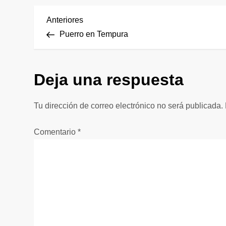
N
Entrada
Anteriores
anterior
Puerro en Tempura
a
v
Deja una respuesta
e
Tu dirección de correo electrónico no será publicada.
g
Comentario
*
a
c
i
ó