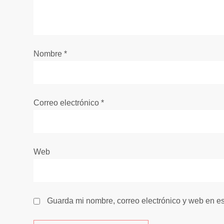
n
d
e
Nombre
*
e
n
Correo electrónico
*
t
r
Web
a
d
Guarda mi nombre, correo electrónico y web en e
a