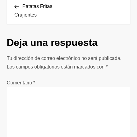
N
anterior
Patatas Fritas
a
Crujientes
v
Deja una respuesta
e
g
Tu dirección de correo electrónico no será publicada.
Los campos obligatorios están marcados con
*
a
Comentario
*
c
i
ó
n