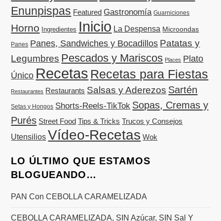
Enunpispas
Gastronomía
Featured
Guarniciones
Inicio
Horno
La Despensa
Microondas
Ingredientes
Patatas y
Panes, Sandwiches y Bocadillos
Panes
Pescados y Mariscos
Legumbres
Plato
Places
Recetas
Recetas para Fiestas
Único
Sartén
Salsas y Aderezos
Restaurants
Restaurantes
Sopas, Cremas y
Shorts-Reels-TikTok
Setas y Hongos
Purés
Street Food
Tips & Tricks
Trucos y Consejos
Vídeo-Recetas
Utensilios
Wok
LO ÚLTIMO QUE ESTAMOS
BLOGUEANDO…
PAN Con CEBOLLA CARAMELIZADA
CEBOLLA CARAMELIZADA, SIN Azúcar, SIN Sal Y