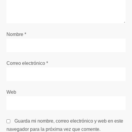
d
e
e
Nombre
*
n
t
Correo electrónico
*
r
a
Web
d
a
Guarda mi nombre, correo electrónico y web en este
s
navegador para la próxima vez que comente.