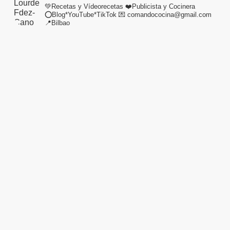
💚Recetas y Vídeorecetas
❤️Publicista y Cocinera
⭕Blog*YouTube*TikTok
💌 comandococina@gmail.com
📍Bilbao