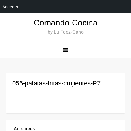
Acceder
Saltar
Comando Cocina
al
by Lu Fdez-Cano
contenido
056-patatas-fritas-crujientes-P7
Entrada
Anteriores