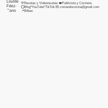
💚Recetas y Vídeorecetas
❤️Publicista y Cocinera
⭕Blog*YouTube*TikTok
💌 comandococina@gmail.com
📍Bilbao