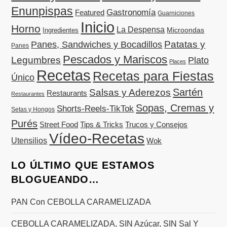
Enunpispas
Gastronomía
Featured
Guarniciones
Inicio
Horno
La Despensa
Microondas
Ingredientes
Patatas y
Panes, Sandwiches y Bocadillos
Panes
Pescados y Mariscos
Legumbres
Plato
Places
Recetas
Recetas para Fiestas
Único
Sartén
Salsas y Aderezos
Restaurants
Restaurantes
Sopas, Cremas y
Shorts-Reels-TikTok
Setas y Hongos
Purés
Street Food
Tips & Tricks
Trucos y Consejos
Vídeo-Recetas
Utensilios
Wok
LO ÚLTIMO QUE ESTAMOS
BLOGUEANDO…
PAN Con CEBOLLA CARAMELIZADA
CEBOLLA CARAMELIZADA, SIN Azúcar, SIN Sal Y