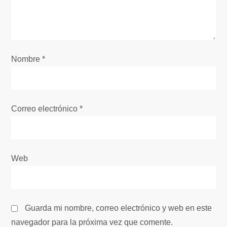
d
e
e
Nombre
*
n
t
Correo electrónico
*
r
a
Web
d
a
Guarda mi nombre, correo electrónico y web en este
s
navegador para la próxima vez que comente.