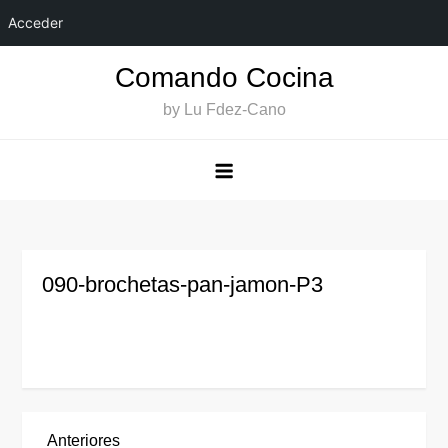
Acceder
Saltar
Comando Cocina
al
by Lu Fdez-Cano
contenido
090-brochetas-pan-jamon-P3
Entrada
Anteriores