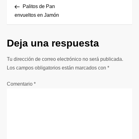
N
anterior
Palitos de Pan
a
envueltos en Jamón
v
Deja una respuesta
e
g
Tu dirección de correo electrónico no será publicada.
Los campos obligatorios están marcados con
*
a
Comentario
*
c
i
ó
n