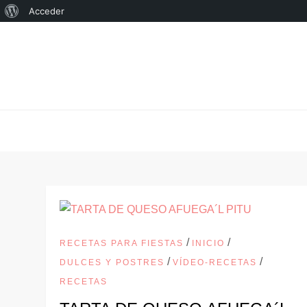
Acerca
Acceder
Saltar
de
al
WordPress
contenido
/
/
RECETAS PARA FIESTAS
INICIO
/
/
DULCES Y POSTRES
VÍDEO-RECETAS
RECETAS