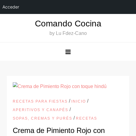
Acceder
Saltar
Comando Cocina
al
by Lu Fdez-Cano
contenido
/
/
RECETAS PARA FIESTAS
INICIO
/
APERITIVOS Y CANAPÉS
/
SOPAS, CREMAS Y PURÉS
RECETAS
Crema de Pimiento Rojo con