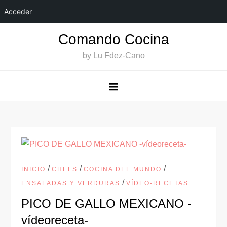
Acceder
Saltar
Comando Cocina
al
by Lu Fdez-Cano
contenido
/
/
/
INICIO
CHEFS
COCINA DEL MUNDO
/
ENSALADAS Y VERDURAS
VÍDEO-RECETAS
PICO DE GALLO MEXICANO -
vídeoreceta-