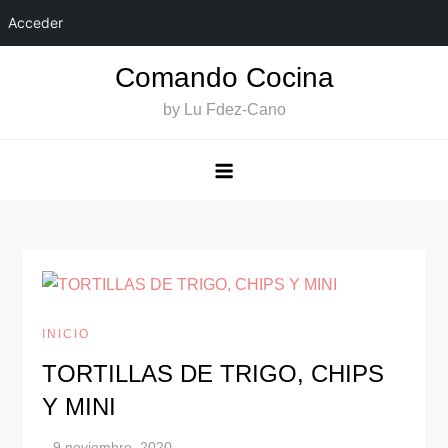
Acceder
Saltar
Comando Cocina
al
by Lu Fdez-Cano
contenido
INICIO
TORTILLAS DE TRIGO, CHIPS
Y MINI