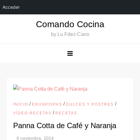
Acceder
Saltar
Comando Cocina
al
by Lu Fdez-Cano
contenido
/
/
/
INICIO
ENUNPISPAS
DULCES Y POSTRES
/
VÍDEO-RECETAS
RECETAS
Panna Cotta de Café y Naranja