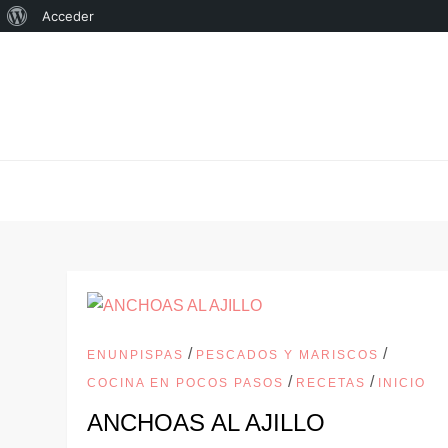
Acerca
Acceder
Saltar
de
al
WordPress
contenido
/
/
ENUNPISPAS
PESCADOS Y MARISCOS
/
/
COCINA EN POCOS PASOS
RECETAS
INICIO
ANCHOAS AL AJILLO