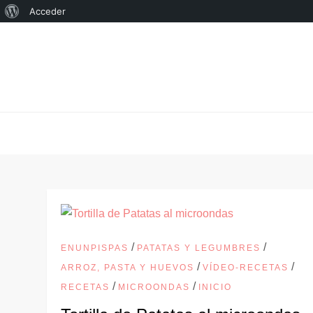
Acerca
Acceder
Saltar
de
al
WordPress
contenido
/
/
ENUNPISPAS
PATATAS Y LEGUMBRES
/
/
ARROZ, PASTA Y HUEVOS
VÍDEO-RECETAS
/
/
RECETAS
MICROONDAS
INICIO