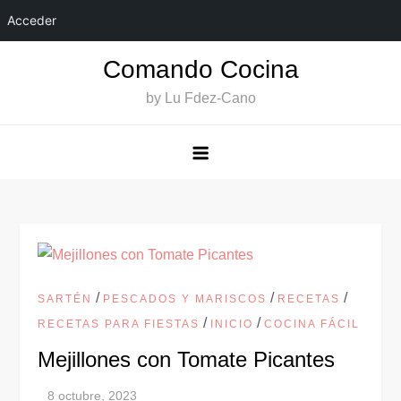
Acceder
Saltar
Comando Cocina
al
by Lu Fdez-Cano
contenido
/
/
/
SARTÉN
PESCADOS Y MARISCOS
RECETAS
/
/
RECETAS PARA FIESTAS
INICIO
COCINA FÁCIL
Mejillones con Tomate Picantes