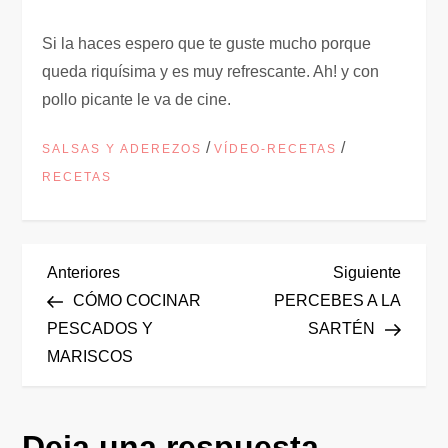
Si la haces espero que te guste mucho porque
queda riquísima y es muy refrescante. Ah! y con
pollo picante le va de cine.
/
/
SALSAS Y ADEREZOS
VÍDEO-RECETAS
RECETAS
N
Entrada
Siguie
Anteriores
Siguiente
anterior
entrad
CÓMO COCINAR
PERCEBES A LA
a
PESCADOS Y
SARTÉN
MARISCOS
v
e
Deja una respuesta