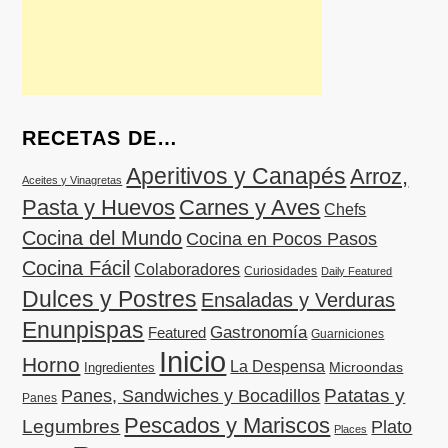
RECETAS DE…
Aperitivos y Canapés
Arroz,
Aceites y Vinagretas
Pasta y Huevos
Carnes y Aves
Chefs
Cocina del Mundo
Cocina en Pocos Pasos
Cocina Fácil
Colaboradores
Curiosidades
Daily Featured
Dulces y Postres
Ensaladas y Verduras
Enunpispas
Gastronomía
Featured
Guarniciones
Inicio
Horno
La Despensa
Microondas
Ingredientes
Patatas y
Panes, Sandwiches y Bocadillos
Panes
Pescados y Mariscos
Legumbres
Plato
Places