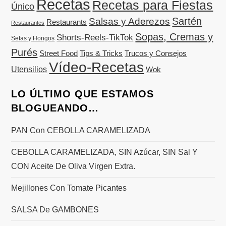
Recetas
Recetas para Fiestas
Único
Sartén
Salsas y Aderezos
Restaurants
Restaurantes
Sopas, Cremas y
Shorts-Reels-TikTok
Setas y Hongos
Purés
Street Food
Tips & Tricks
Trucos y Consejos
Vídeo-Recetas
Utensilios
Wok
LO ÚLTIMO QUE ESTAMOS
BLOGUEANDO…
PAN Con CEBOLLA CARAMELIZADA
CEBOLLA CARAMELIZADA, SIN Azúcar, SIN Sal Y
CON Aceite De Oliva Virgen Extra.
Mejillones Con Tomate Picantes
SALSA De GAMBONES