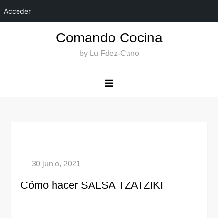
Acceder
Saltar
Comando Cocina
al
by Lu Fdez-Cano
contenido
Cómo hacer SALSA TZATZIKI