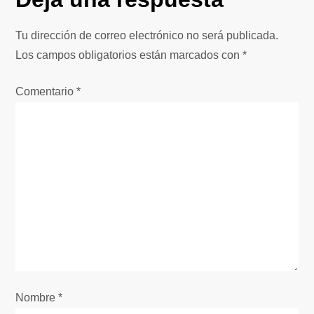
g
Tu dirección de correo electrónico no será publicada.
a
Los campos obligatorios están marcados con
*
c
Comentario
*
i
ó
n
d
e
e
Nombre
*
n