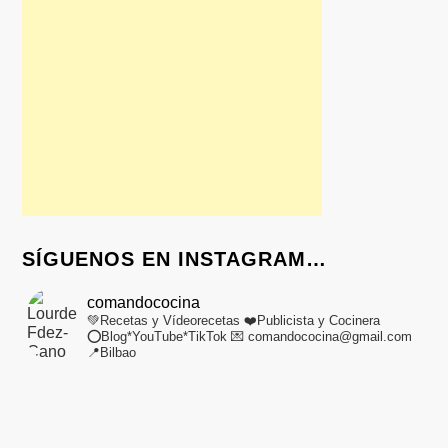
SÍGUENOS EN INSTAGRAM…
comandococina
💚Recetas y Vídeorecetas
❤️Publicista y Cocinera
⭕Blog*YouTube*TikTok
💌 comandococina@gmail.com
📍Bilbao