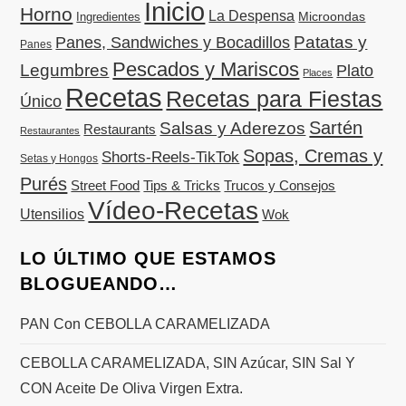
Inicio
Horno
La Despensa
Microondas
Ingredientes
Patatas y
Panes, Sandwiches y Bocadillos
Panes
Pescados y Mariscos
Legumbres
Plato
Places
Recetas
Recetas para Fiestas
Único
Sartén
Salsas y Aderezos
Restaurants
Restaurantes
Sopas, Cremas y
Shorts-Reels-TikTok
Setas y Hongos
Purés
Street Food
Tips & Tricks
Trucos y Consejos
Vídeo-Recetas
Utensilios
Wok
LO ÚLTIMO QUE ESTAMOS
BLOGUEANDO…
PAN Con CEBOLLA CARAMELIZADA
CEBOLLA CARAMELIZADA, SIN Azúcar, SIN Sal Y
CON Aceite De Oliva Virgen Extra.