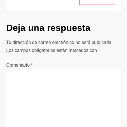
ó
n
Deja una respuesta
d
e
Tu dirección de correo electrónico no será publicada.
Los campos obligatorios están marcados con
*
e
Comentario
*
n
t
r
a
d