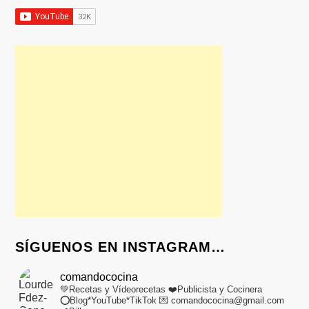
SÍGUENOS EN INSTAGRAM…
comandococina
💚Recetas y Vídeorecetas
❤️Publicista y Cocinera
⭕Blog*YouTube*TikTok
💌 comandococina@gmail.com