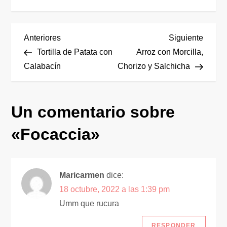
N
Entrada
Siguie
Anteriores
Siguiente
anterior
entrad
Tortilla de Patata con
Arroz con Morcilla,
a
Calabacín
Chorizo y Salchicha
v
Un comentario sobre
e
«
Focaccia
»
g
a
Maricarmen
dice:
c
18 octubre, 2022 a las 1:39 pm
i
Umm que rucura
RESPONDER