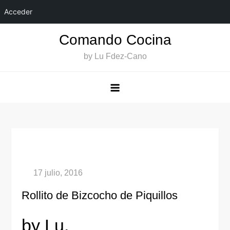
Acceder
Saltar
Comando Cocina
al
by Lu Fdez-Cano
contenido
Rollito de Bizcocho de Piquillos
by Lu.