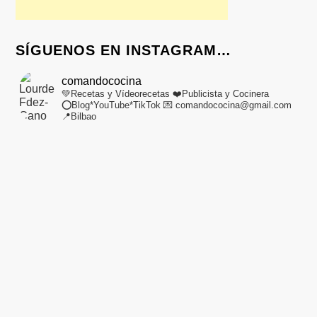
SÍGUENOS EN INSTAGRAM…
comandococina
💚Recetas y Vídeorecetas
❤️Publicista y Cocinera
⭕Blog*YouTube*TikTok
💌 comandococina@gmail.com
📍Bilbao