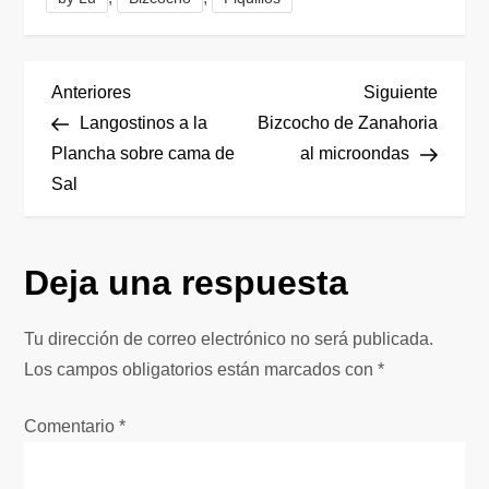
N
Entrada
Siguie
Anteriores
Siguiente
anterior
entrad
Langostinos a la
Bizcocho de Zanahoria
a
Plancha sobre cama de
al microondas
Sal
v
e
Deja una respuesta
g
Tu dirección de correo electrónico no será publicada.
a
Los campos obligatorios están marcados con
*
c
Comentario
*
i