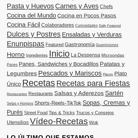
Pasta y Huevos
Carnes y Aves
Chefs
Cocina del Mundo
Cocina en Pocos Pasos
Cocina Fácil
Colaboradores
Curiosidades
Daily Featured
Dulces y Postres
Ensaladas y Verduras
Enunpispas
Gastronomía
Featured
Guarniciones
Inicio
Horno
La Despensa
Microondas
Ingredientes
Patatas y
Panes, Sandwiches y Bocadillos
Panes
Pescados y Mariscos
Legumbres
Plato
Places
Recetas
Recetas para Fiestas
Único
Sartén
Salsas y Aderezos
Restaurants
Restaurantes
Sopas, Cremas y
Shorts-Reels-TikTok
Setas y Hongos
Purés
Street Food
Tips & Tricks
Trucos y Consejos
Vídeo-Recetas
Utensilios
Wok
LO ÚLTIMO QUE ESTAMOS