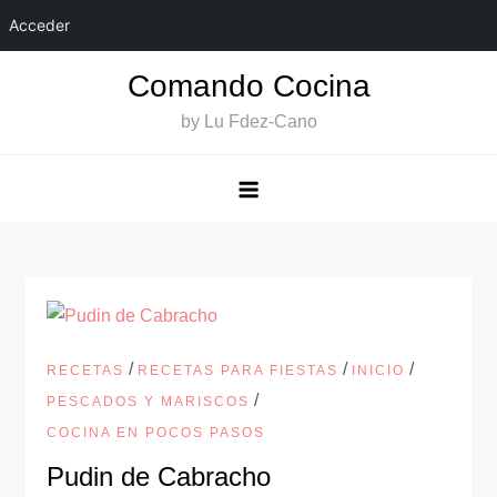
Acceder
Saltar
Comando Cocina
al
by Lu Fdez-Cano
contenido
/
/
/
RECETAS
RECETAS PARA FIESTAS
INICIO
/
PESCADOS Y MARISCOS
COCINA EN POCOS PASOS
Pudin de Cabracho