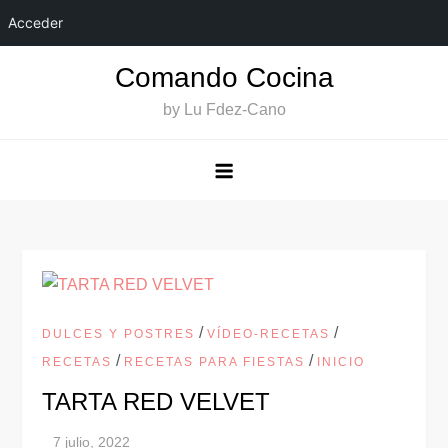
Acceder
Saltar
Comando Cocina
al
by Lu Fdez-Cano
contenido
/
/
DULCES Y POSTRES
VÍDEO-RECETAS
/
/
RECETAS
RECETAS PARA FIESTAS
INICIO
TARTA RED VELVET