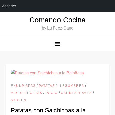
Acceder
Saltar
Comando Cocina
al
by Lu Fdez-Cano
contenido
/
/
ENUNPISPAS
PATATAS Y LEGUMBRES
/
/
/
VÍDEO-RECETAS
INICIO
CARNES Y AVES
SARTÉN
Patatas con Salchichas a la