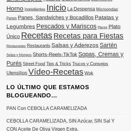
Inicio
Horno
La Despensa
Microondas
Ingredientes
Patatas y
Panes, Sandwiches y Bocadillos
Panes
Pescados y Mariscos
Legumbres
Plato
Places
Recetas
Recetas para Fiestas
Único
Sartén
Salsas y Aderezos
Restaurants
Restaurantes
Sopas, Cremas y
Shorts-Reels-TikTok
Setas y Hongos
Purés
Street Food
Tips & Tricks
Trucos y Consejos
Vídeo-Recetas
Utensilios
Wok
LO ÚLTIMO QUE ESTAMOS
BLOGUEANDO…
PAN Con CEBOLLA CARAMELIZADA
CEBOLLA CARAMELIZADA, SIN Azúcar, SIN Sal Y
CON Aceite De Oliva Virgen Extra.