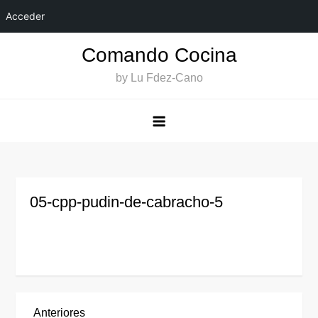
Acceder
Saltar
Comando Cocina
al
by Lu Fdez-Cano
contenido
05-cpp-pudin-de-cabracho-5
Entrada
Anteriores