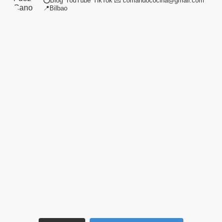
⭕Blog*YouTube*TikTok
💌 comandococina@gmail.com
📍Bilbao