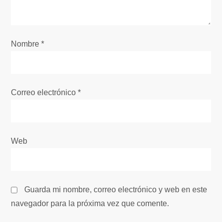
d
e
Nombre
*
e
n
Correo electrónico
*
t
r
Web
a
d
Guarda mi nombre, correo electrónico y web en este
a
navegador para la próxima vez que comente.
s