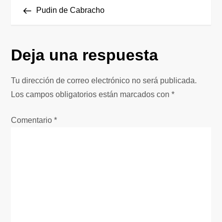
N
anterior
Pudin de Cabracho
a
v
Deja una respuesta
e
Tu dirección de correo electrónico no será publicada.
g
Los campos obligatorios están marcados con
*
a
Comentario
*
c
i
ó
n