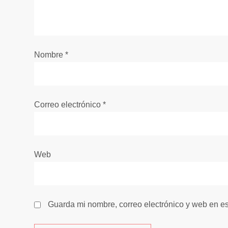
n
d
e
Nombre
*
e
n
Correo electrónico
*
t
r
Web
a
d
Guarda mi nombre, correo electrónico y web en e
a