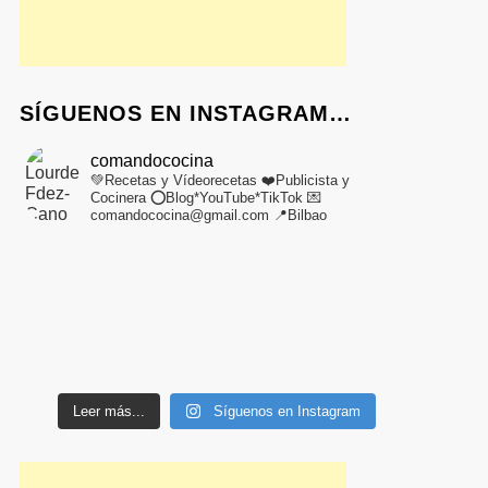
SÍGUENOS EN INSTAGRAM…
comandococina
💚Recetas y Vídeorecetas
❤️Publicista y
Cocinera
⭕Blog*YouTube*TikTok
💌
comandococina@gmail.com
📍Bilbao
Leer más...
Síguenos en Instagram