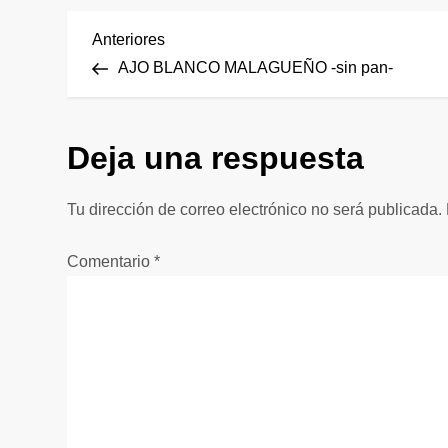
N
Entrada
Anteriores
anterior
AJO BLANCO MALAGUEÑO -sin pan-
a
v
Deja una respuesta
e
Tu dirección de correo electrónico no será publicada.
g
Comentario
*
a
c
i
ó