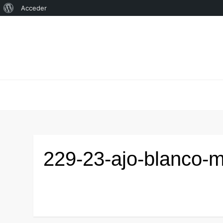
Acerca
Acceder
Saltar
de
al
WordPress
contenido
229-23-ajo-blanco-