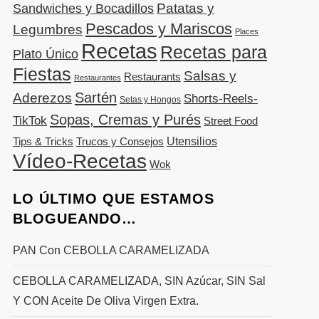
Patatas y
Sandwiches y Bocadillos
Pescados y Mariscos
Legumbres
Places
Recetas
Recetas para
Plato Único
Fiestas
Salsas y
Restaurants
Restaurantes
Sartén
Aderezos
Shorts-Reels-
Setas y Hongos
Sopas, Cremas y Purés
TikTok
Street Food
Utensilios
Tips & Tricks
Trucos y Consejos
Vídeo-Recetas
Wok
LO ÚLTIMO QUE ESTAMOS
BLOGUEANDO…
PAN Con CEBOLLA CARAMELIZADA
CEBOLLA CARAMELIZADA, SIN Azúcar, SIN Sal
Y CON Aceite De Oliva Virgen Extra.