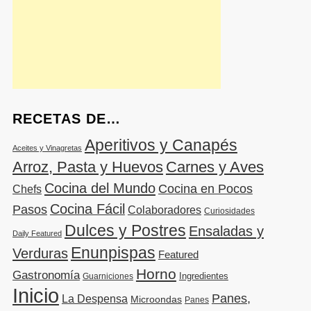
RECETAS DE…
Aperitivos y Canapés
Aceites y Vinagretas
Arroz, Pasta y Huevos
Carnes y Aves
Cocina del Mundo
Cocina en Pocos
Chefs
Cocina Fácil
Pasos
Colaboradores
Curiosidades
Dulces y Postres
Ensaladas y
Daily Featured
Enunpispas
Verduras
Featured
Horno
Gastronomía
Ingredientes
Guarniciones
Inicio
Panes,
La Despensa
Microondas
Panes