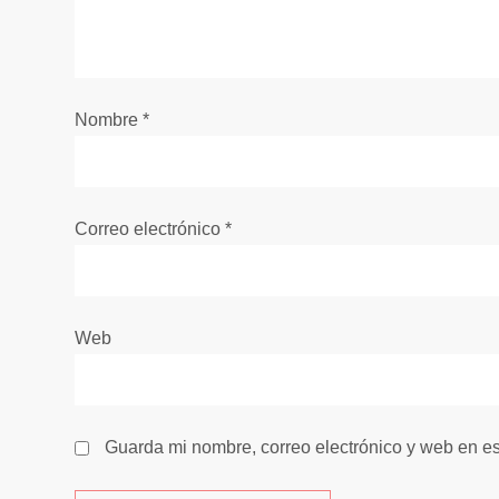
n
d
e
Nombre
*
e
n
Correo electrónico
*
t
r
Web
a
d
Guarda mi nombre, correo electrónico y web en e
a