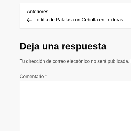
N
Entrada
Anteriores
anterior
Tortilla de Patatas con Cebolla en Texturas
a
v
Deja una respuesta
e
Tu dirección de correo electrónico no será publicada.
g
Comentario
*
a
c
i
ó