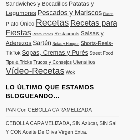
Patatas y
Sandwiches y Bocadillos
Pescados y Mariscos
Legumbres
Places
Recetas
Recetas para
Plato Único
Fiestas
Salsas y
Restaurants
Restaurantes
Sartén
Aderezos
Shorts-Reels-
Setas y Hongos
Sopas, Cremas y Purés
TikTok
Street Food
Utensilios
Tips & Tricks
Trucos y Consejos
Vídeo-Recetas
Wok
LO ÚLTIMO QUE ESTAMOS
BLOGUEANDO…
PAN Con CEBOLLA CARAMELIZADA
CEBOLLA CARAMELIZADA, SIN Azúcar, SIN Sal
Y CON Aceite De Oliva Virgen Extra.