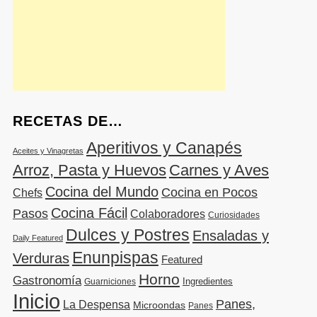
RECETAS DE…
Aperitivos y Canapés
Aceites y Vinagretas
Arroz, Pasta y Huevos
Carnes y Aves
Cocina del Mundo
Cocina en Pocos
Chefs
Cocina Fácil
Pasos
Colaboradores
Curiosidades
Dulces y Postres
Ensaladas y
Daily Featured
Enunpispas
Verduras
Featured
Horno
Gastronomía
Ingredientes
Guarniciones
Inicio
Panes,
La Despensa
Microondas
Panes