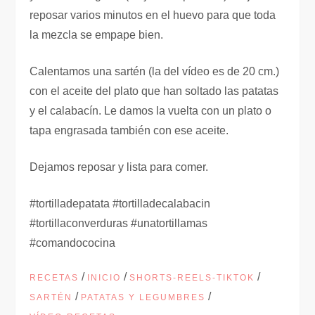
reposar varios minutos en el huevo para que toda
la mezcla se empape bien.
Calentamos una sartén (la del vídeo es de 20 cm.)
con el aceite del plato que han soltado las patatas
y el calabacín. Le damos la vuelta con un plato o
tapa engrasada también con ese aceite.
Dejamos reposar y lista para comer.
#tortilladepatata #tortilladecalabacin
#tortillaconverduras #unatortillamas
#comandococina
/
/
/
RECETAS
INICIO
SHORTS-REELS-TIKTOK
/
/
SARTÉN
PATATAS Y LEGUMBRES