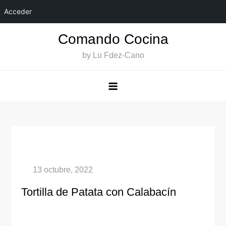
Acceder
Saltar
Comando Cocina
al
by Lu Fdez-Cano
contenido
Tortilla de Patata con Calabacín