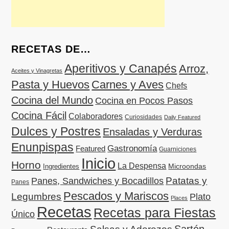
RECETAS DE…
Aperitivos y Canapés
Arroz,
Aceites y Vinagretas
Pasta y Huevos
Carnes y Aves
Chefs
Cocina del Mundo
Cocina en Pocos Pasos
Cocina Fácil
Colaboradores
Curiosidades
Daily Featured
Dulces y Postres
Ensaladas y Verduras
Enunpispas
Gastronomía
Featured
Guarniciones
Inicio
Horno
La Despensa
Microondas
Ingredientes
Patatas y
Panes, Sandwiches y Bocadillos
Panes
Pescados y Mariscos
Legumbres
Plato
Places
Recetas
Recetas para Fiestas
Único
Sartén