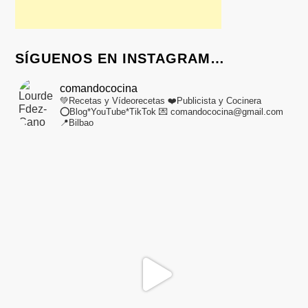
SÍGUENOS EN INSTAGRAM…
comandococina
💚Recetas y Vídeorecetas
❤️Publicista y Cocinera
⭕Blog*YouTube*TikTok
💌 comandococina@gmail.com
📍Bilbao