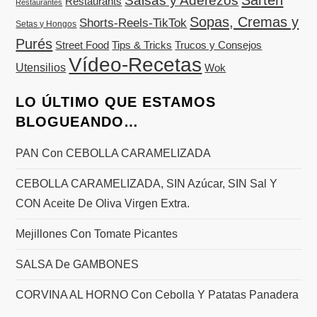
Salsas y Aderezos
Restaurants
Restaurantes
Sopas, Cremas y
Shorts-Reels-TikTok
Setas y Hongos
Purés
Street Food
Tips & Tricks
Trucos y Consejos
Vídeo-Recetas
Utensilios
Wok
LO ÚLTIMO QUE ESTAMOS
BLOGUEANDO…
PAN Con CEBOLLA CARAMELIZADA
CEBOLLA CARAMELIZADA, SIN Azúcar, SIN Sal Y
CON Aceite De Oliva Virgen Extra.
Mejillones Con Tomate Picantes
SALSA De GAMBONES
CORVINA AL HORNO Con Cebolla Y Patatas Panadera