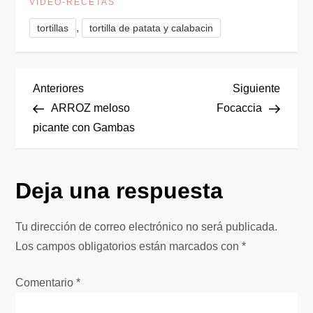
VÍDEO-RECETAS
,
tortillas
tortilla de patata y calabacin
N
Entrada
Siguie
Anteriores
Siguiente
anterior
entrad
ARROZ meloso
Focaccia
a
picante con Gambas
v
Deja una respuesta
e
g
Tu dirección de correo electrónico no será publicada.
Los campos obligatorios están marcados con
*
a
Comentario
*
c