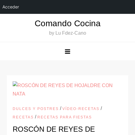
Acceder
Saltar
Comando Cocina
al
by Lu Fdez-Cano
contenido
/
/
DULCES Y POSTRES
VÍDEO-RECETAS
/
RECETAS
RECETAS PARA FIESTAS
ROSCÓN DE REYES DE