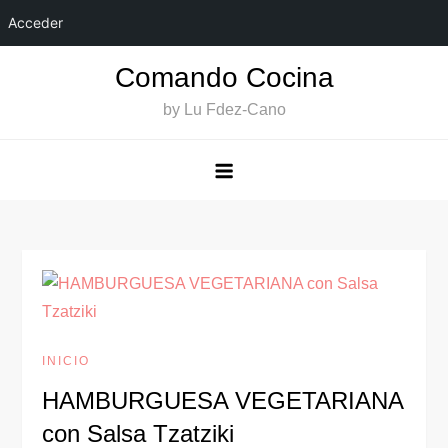
Acceder
Saltar
Comando Cocina
al
by Lu Fdez-Cano
contenido
INICIO
HAMBURGUESA VEGETARIANA
con Salsa Tzatziki