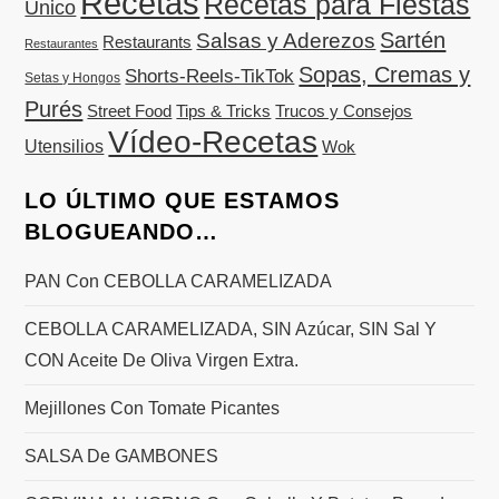
Recetas
Recetas para Fiestas
Único
Sartén
Salsas y Aderezos
Restaurants
Restaurantes
Sopas, Cremas y
Shorts-Reels-TikTok
Setas y Hongos
Purés
Street Food
Tips & Tricks
Trucos y Consejos
Vídeo-Recetas
Utensilios
Wok
LO ÚLTIMO QUE ESTAMOS
BLOGUEANDO…
PAN Con CEBOLLA CARAMELIZADA
CEBOLLA CARAMELIZADA, SIN Azúcar, SIN Sal Y
CON Aceite De Oliva Virgen Extra.
Mejillones Con Tomate Picantes
SALSA De GAMBONES