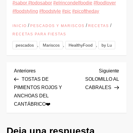
#sabor
#todosabor
#elrincondelfoodie
#foodlover
#foodstyling
#foodstyle
#pic
#picoftheday
/
/
/
INICIO
PESCADOS Y MARISCOS
RECETAS
RECETAS PARA FIESTAS
,
,
,
pescados
Mariscos
HealthyFood
by Lu
N
Entrada
Siguie
Anteriores
Siguiente
anterior
entrad
TOSTAS DE
SOLOMILLO AL
a
PIMIENTOS ROJOS Y
CABRALES
ANCHOAS DEL
v
CANTÁBRICO❤️
e
g
Deja una respuesta