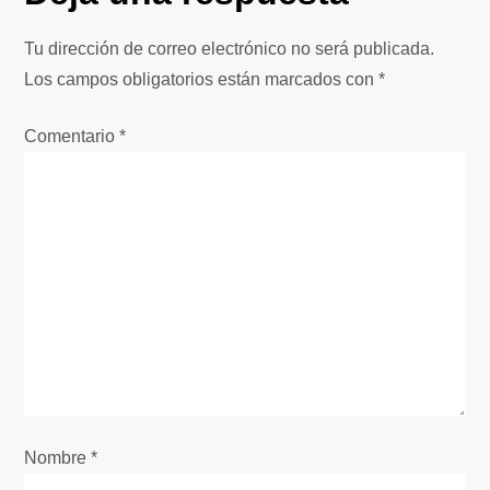
a
Tu dirección de correo electrónico no será publicada.
c
Los campos obligatorios están marcados con
*
i
Comentario
*
ó
n
d
e
e
n
Nombre
*