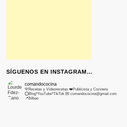
SÍGUENOS EN INSTAGRAM…
comandococina
💚Recetas y Vídeorecetas
❤️Publicista y Cocinera
⭕Blog*YouTube*TikTok
💌 comandococina@gmail.com
📍Bilbao