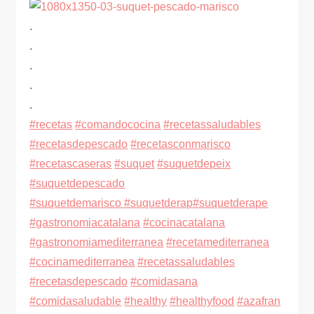
.
.
.
.
.
#recetas
#comandococina
#recetassaludables
#recetasdepescado
#recetasconmarisco
#recetascaseras
#suquet
#suquetdepeix
#suquetdepescado
#suquetdemarisco
#suquetderap
#suquetderape
#gastronomiacatalana
#cocinacatalana
#gastronomiamediterranea
#recetamediterranea
#cocinamediterranea
#recetassaludables
#recetasdepescado
#comidasana
#comidasaludable
#healthy
#healthyfood
#azafran