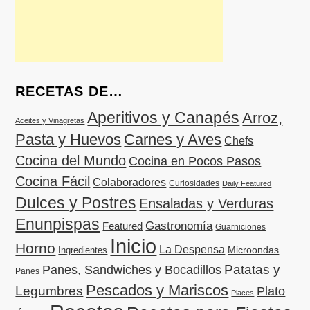
RECETAS DE…
Aperitivos y Canapés
Arroz,
Aceites y Vinagretas
Pasta y Huevos
Carnes y Aves
Chefs
Cocina del Mundo
Cocina en Pocos Pasos
Cocina Fácil
Colaboradores
Curiosidades
Daily Featured
Dulces y Postres
Ensaladas y Verduras
Enunpispas
Gastronomía
Featured
Guarniciones
Inicio
Horno
La Despensa
Microondas
Ingredientes
Patatas y
Panes, Sandwiches y Bocadillos
Panes
Pescados y Mariscos
Legumbres
Plato
Places