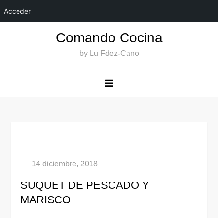
Acceder
Saltar
Comando Cocina
al
by Lu Fdez-Cano
contenido
SUQUET DE PESCADO Y
MARISCO