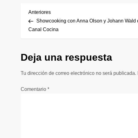
N
Entrada
Anteriores
anterior
Showcooking con Anna Olson y Johann Wald 
a
Canal Cocina
v
Deja una respuesta
e
g
Tu dirección de correo electrónico no será publicada.
a
Comentario
*
c
i
ó