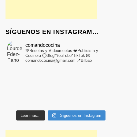
SÍGUENOS EN INSTAGRAM…
comandococina
💚Recetas y Vídeorecetas
❤️Publicista y
Cocinera
⭕Blog*YouTube*TikTok
💌
comandococina@gmail.com
📍Bilbao
Leer más...
Síguenos en Instagram