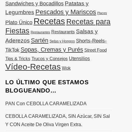
Patatas y
Sandwiches y Bocadillos
Pescados y Mariscos
Legumbres
Places
Recetas
Recetas para
Plato Único
Fiestas
Salsas y
Restaurants
Restaurantes
Sartén
Aderezos
Shorts-Reels-
Setas y Hongos
Sopas, Cremas y Purés
TikTok
Street Food
Utensilios
Tips & Tricks
Trucos y Consejos
Vídeo-Recetas
Wok
LO ÚLTIMO QUE ESTAMOS
BLOGUEANDO…
PAN Con CEBOLLA CARAMELIZADA
CEBOLLA CARAMELIZADA, SIN Azúcar, SIN Sal
Y CON Aceite De Oliva Virgen Extra.