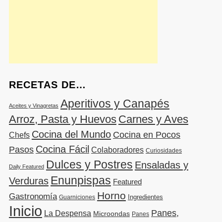
RECETAS DE…
Aperitivos y Canapés
Aceites y Vinagretas
Arroz, Pasta y Huevos
Carnes y Aves
Cocina del Mundo
Cocina en Pocos
Chefs
Cocina Fácil
Pasos
Colaboradores
Curiosidades
Dulces y Postres
Ensaladas y
Daily Featured
Enunpispas
Verduras
Featured
Horno
Gastronomía
Ingredientes
Guarniciones
Inicio
Panes,
La Despensa
Microondas
Panes