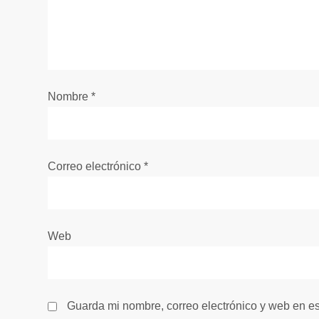
n
d
e
Nombre
*
e
n
Correo electrónico
*
t
r
Web
a
d
Guarda mi nombre, correo electrónico y web en e
a