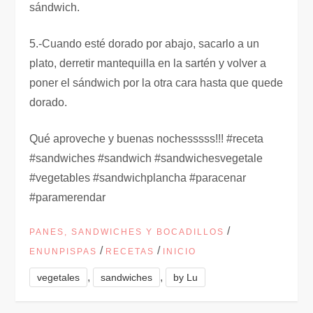
sándwich.
5.-Cuando esté dorado por abajo, sacarlo a un
plato, derretir mantequilla en la sartén y volver a
poner el sándwich por la otra cara hasta que quede
dorado.
Qué aproveche y buenas nochesssss!!! #receta
#sandwiches #sandwich #sandwichesvegetale
#vegetables #sandwichplancha #paracenar
#paramerendar
/
PANES, SANDWICHES Y BOCADILLOS
/
/
ENUNPISPAS
RECETAS
INICIO
,
,
vegetales
sandwiches
by Lu