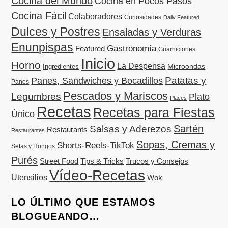
Cocina del Mundo
Cocina en Pocos Pasos
Cocina Fácil
Colaboradores
Curiosidades
Daily Featured
Dulces y Postres
Ensaladas y Verduras
Enunpispas
Gastronomía
Featured
Guarniciones
Inicio
Horno
La Despensa
Microondas
Ingredientes
Patatas y
Panes, Sandwiches y Bocadillos
Panes
Pescados y Mariscos
Legumbres
Plato
Places
Recetas
Recetas para Fiestas
Único
Sartén
Salsas y Aderezos
Restaurants
Restaurantes
Sopas, Cremas y
Shorts-Reels-TikTok
Setas y Hongos
Purés
Street Food
Tips & Tricks
Trucos y Consejos
Vídeo-Recetas
Utensilios
Wok
LO ÚLTIMO QUE ESTAMOS
BLOGUEANDO…