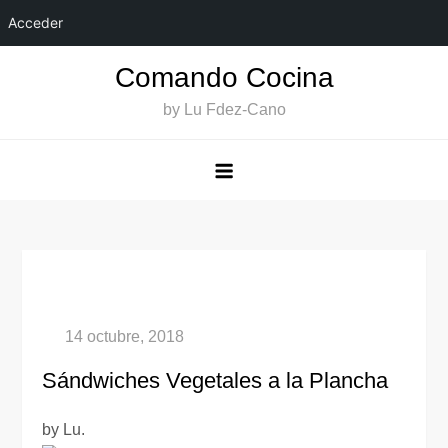
Acceder
Saltar
Comando Cocina
al
by Lu Fdez-Cano
contenido
Sándwiches Vegetales a la Plancha
by Lu.