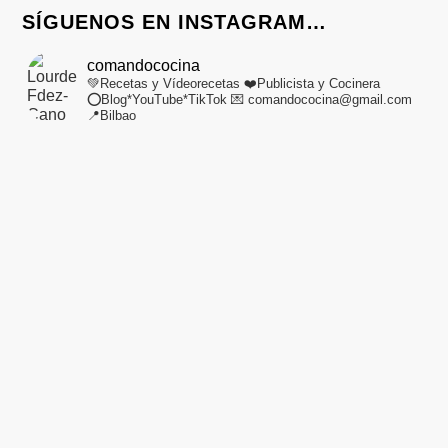
SÍGUENOS EN INSTAGRAM…
comandococina
💚Recetas y Vídeorecetas
❤️Publicista y Cocinera
⭕Blog*YouTube*TikTok
💌 comandococina@gmail.com
📍Bilbao