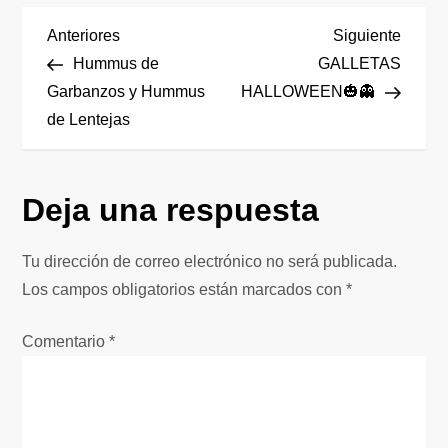
N
Entrada
Siguie
Anteriores
Siguiente
anterior
entrad
Hummus de
GALLETAS
a
Garbanzos y Hummus
HALLOWEEN🎃👻
de Lentejas
v
e
Deja una respuesta
g
Tu dirección de correo electrónico no será publicada.
a
Los campos obligatorios están marcados con
*
c
Comentario
*
i
ó