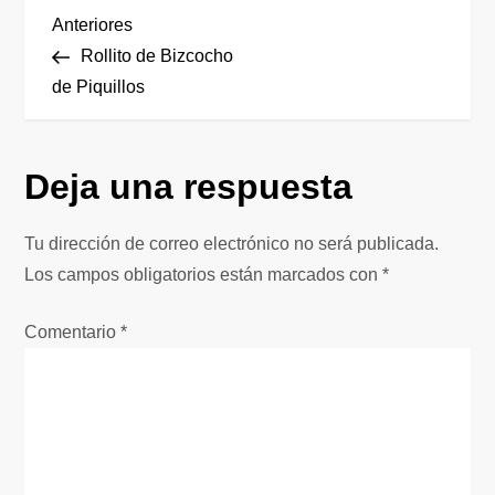
N
Entrada
Anteriores
anterior
Rollito de Bizcocho
a
de Piquillos
v
Deja una respuesta
e
g
Tu dirección de correo electrónico no será publicada.
Los campos obligatorios están marcados con
*
a
Comentario
*
c
i
ó