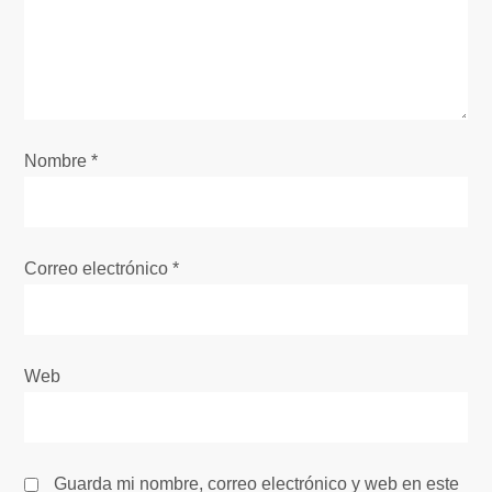
n
d
e
e
Nombre
*
n
t
Correo electrónico
*
r
a
Web
d
a
Guarda mi nombre, correo electrónico y web en este