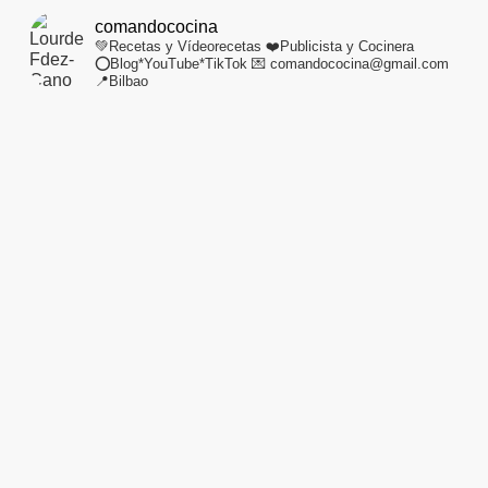
comandococina
💚Recetas y Vídeorecetas
❤️Publicista y Cocinera
⭕Blog*YouTube*TikTok
💌 comandococina@gmail.com
📍Bilbao