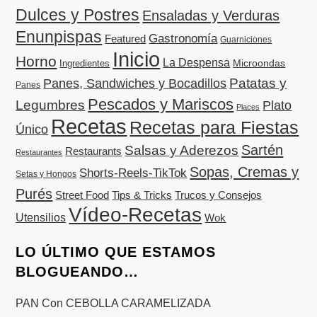
Dulces y Postres
Ensaladas y Verduras
Enunpispas
Gastronomía
Featured
Guarniciones
Inicio
Horno
La Despensa
Microondas
Ingredientes
Patatas y
Panes, Sandwiches y Bocadillos
Panes
Pescados y Mariscos
Legumbres
Plato
Places
Recetas
Recetas para Fiestas
Único
Sartén
Salsas y Aderezos
Restaurants
Restaurantes
Sopas, Cremas y
Shorts-Reels-TikTok
Setas y Hongos
Purés
Street Food
Tips & Tricks
Trucos y Consejos
Vídeo-Recetas
Utensilios
Wok
LO ÚLTIMO QUE ESTAMOS
BLOGUEANDO…
PAN Con CEBOLLA CARAMELIZADA