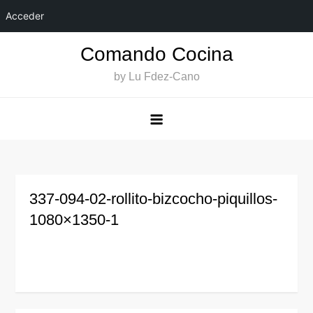
Acceder
Saltar
Comando Cocina
al
by Lu Fdez-Cano
contenido
337-094-02-rollito-bizcocho-piquillos-
1080×1350-1