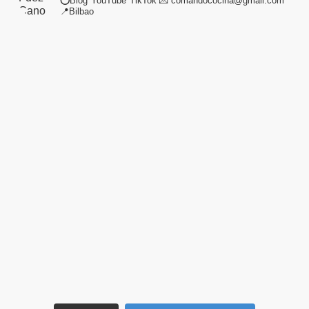
⭕Blog*YouTube*TikTok
💌 comandococina@gmail.com
📍Bilbao