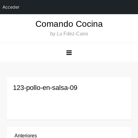
Acceder
Saltar
Comando Cocina
al
by Lu Fdez-Cano
contenido
123-pollo-en-salsa-09
Entrada
Anteriores