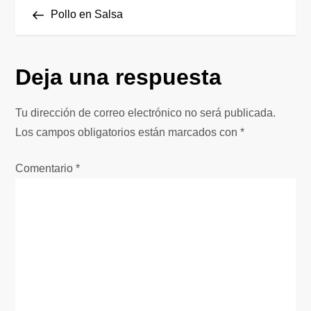
N
anterior
Pollo en Salsa
a
v
Deja una respuesta
e
Tu dirección de correo electrónico no será publicada.
g
Los campos obligatorios están marcados con
*
a
Comentario
*
c
i
ó
n