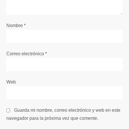
d
e
Nombre
*
e
n
Correo electrónico
*
t
r
Web
a
d
Guarda mi nombre, correo electrónico y web en este
a
navegador para la próxima vez que comente.
s