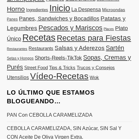
Inicio
Horno
La Despensa
Microondas
Ingredientes
Patatas y
Panes, Sandwiches y Bocadillos
Panes
Pescados y Mariscos
Legumbres
Plato
Places
Recetas
Recetas para Fiestas
Único
Sartén
Salsas y Aderezos
Restaurants
Restaurantes
Sopas, Cremas y
Shorts-Reels-TikTok
Setas y Hongos
Purés
Street Food
Tips & Tricks
Trucos y Consejos
Vídeo-Recetas
Utensilios
Wok
LO ÚLTIMO QUE ESTAMOS
BLOGUEANDO…
PAN Con CEBOLLA CARAMELIZADA
CEBOLLA CARAMELIZADA, SIN Azúcar, SIN Sal Y
CON Aceite De Oliva Virgen Extra.