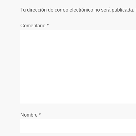
e
Tu dirección de correo electrónico no será publicada.
g
Comentario
*
a
c
i
ó
n
d
e
Nombre
*
e