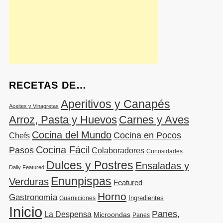
RECETAS DE…
Aperitivos y Canapés
Aceites y Vinagretas
Arroz, Pasta y Huevos
Carnes y Aves
Cocina del Mundo
Cocina en Pocos
Chefs
Cocina Fácil
Pasos
Colaboradores
Curiosidades
Dulces y Postres
Ensaladas y
Daily Featured
Enunpispas
Verduras
Featured
Horno
Gastronomía
Ingredientes
Guarniciones
Inicio
Panes,
La Despensa
Microondas
Panes