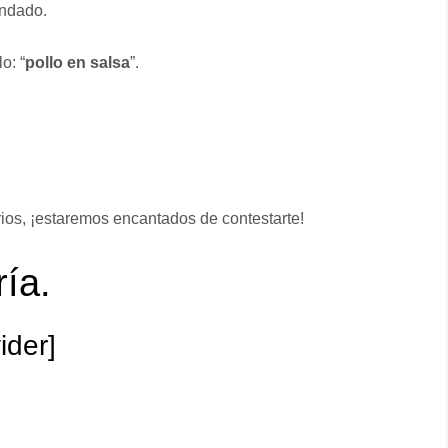
endado.
o: “
pollo en salsa
”.
ios, ¡estaremos encantados de contestarte!
ía.
vider]