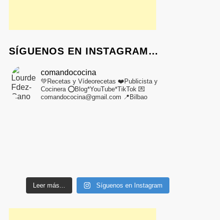
SÍGUENOS EN INSTAGRAM…
comandococina
💚Recetas y Vídeorecetas
❤️Publicista y
Cocinera
⭕Blog*YouTube*TikTok
💌
comandococina@gmail.com
📍Bilbao
Leer más...
Síguenos en Instagram