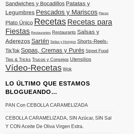
Patatas y
Sandwiches y Bocadillos
Pescados y Mariscos
Legumbres
Places
Recetas
Recetas para
Plato Único
Fiestas
Salsas y
Restaurants
Restaurantes
Sartén
Aderezos
Shorts-Reels-
Setas y Hongos
Sopas, Cremas y Purés
TikTok
Street Food
Utensilios
Tips & Tricks
Trucos y Consejos
Vídeo-Recetas
Wok
LO ÚLTIMO QUE ESTAMOS
BLOGUEANDO…
PAN Con CEBOLLA CARAMELIZADA
CEBOLLA CARAMELIZADA, SIN Azúcar, SIN Sal
Y CON Aceite De Oliva Virgen Extra.