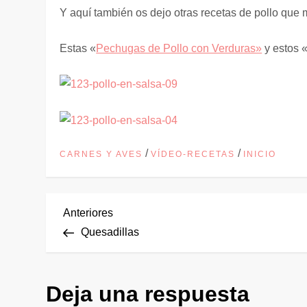
Y aquí también os dejo otras recetas de pollo que
Estas «
Pechugas de Pollo con Verduras»
y estos 
/
/
CARNES Y AVES
VÍDEO-RECETAS
INICIO
N
Entrada
Anteriores
anterior
Quesadillas
a
v
Deja una respuesta