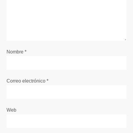
n
d
e
e
Nombre
*
n
t
Correo electrónico
*
r
a
Web
d
a