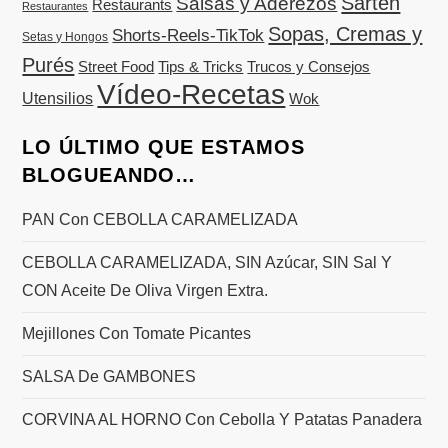
Sartén
Salsas y Aderezos
Restaurants
Restaurantes
Sopas, Cremas y
Shorts-Reels-TikTok
Setas y Hongos
Purés
Street Food
Tips & Tricks
Trucos y Consejos
Vídeo-Recetas
Utensilios
Wok
LO ÚLTIMO QUE ESTAMOS
BLOGUEANDO…
PAN Con CEBOLLA CARAMELIZADA
CEBOLLA CARAMELIZADA, SIN Azúcar, SIN Sal Y
CON Aceite De Oliva Virgen Extra.
Mejillones Con Tomate Picantes
SALSA De GAMBONES
CORVINA AL HORNO Con Cebolla Y Patatas Panadera