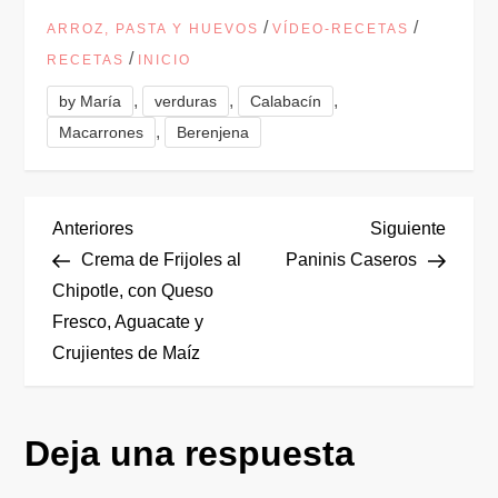
/
/
ARROZ, PASTA Y HUEVOS
VÍDEO-RECETAS
/
RECETAS
INICIO
,
,
,
by María
verduras
Calabacín
,
Macarrones
Berenjena
N
Entrada
Siguie
Anteriores
Siguiente
anterior
entrad
Crema de Frijoles al
Paninis Caseros
a
Chipotle, con Queso
Fresco, Aguacate y
v
Crujientes de Maíz
e
g
Deja una respuesta