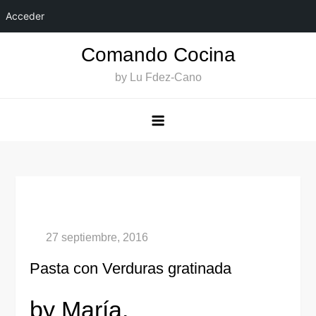
Acceder
Saltar
Comando Cocina
al
by Lu Fdez-Cano
contenido
Pasta con Verduras gratinada
by María.