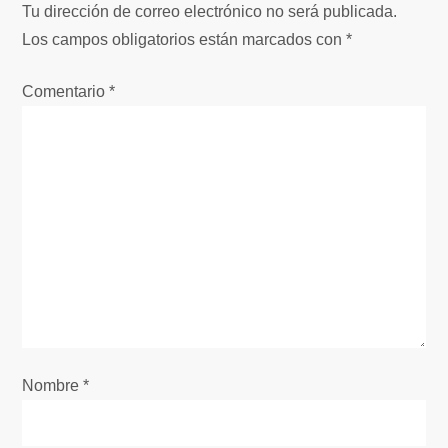
a
Tu dirección de correo electrónico no será publicada.
c
Los campos obligatorios están marcados con
*
i
Comentario
*
ó
n
d
e
e
n
Nombre
*
t