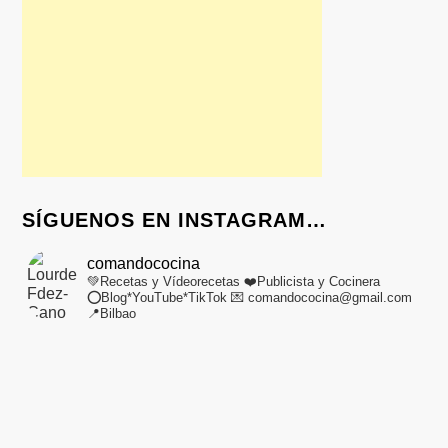
SÍGUENOS EN INSTAGRAM…
comandococina
💚Recetas y Vídeorecetas
❤️Publicista y Cocinera
⭕Blog*YouTube*TikTok
💌 comandococina@gmail.com
📍Bilbao