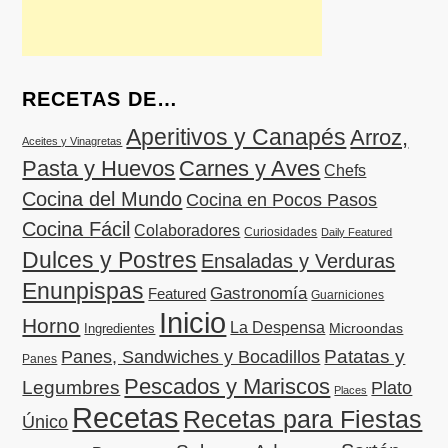
RECETAS DE…
Aperitivos y Canapés
Arroz,
Aceites y Vinagretas
Pasta y Huevos
Carnes y Aves
Chefs
Cocina del Mundo
Cocina en Pocos Pasos
Cocina Fácil
Colaboradores
Curiosidades
Daily Featured
Dulces y Postres
Ensaladas y Verduras
Enunpispas
Gastronomía
Featured
Guarniciones
Inicio
Horno
La Despensa
Microondas
Ingredientes
Patatas y
Panes, Sandwiches y Bocadillos
Panes
Pescados y Mariscos
Legumbres
Plato
Places
Recetas
Recetas para Fiestas
Único