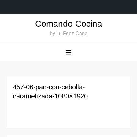
Saltar
Comando Cocina
al
by Lu Fdez-Cano
contenido
457-06-pan-con-cebolla-
caramelizada-1080×1920