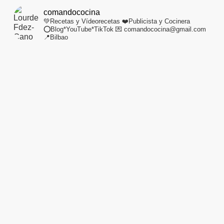
comandococina
💚Recetas y Vídeorecetas
❤️Publicista y Cocinera
⭕Blog*YouTube*TikTok
💌 comandococina@gmail.com
📍Bilbao