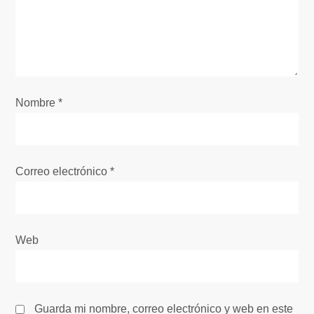
n
d
e
e
Nombre
*
n
t
Correo electrónico
*
r
a
Web
d
a
Guarda mi nombre, correo electrónico y web en este