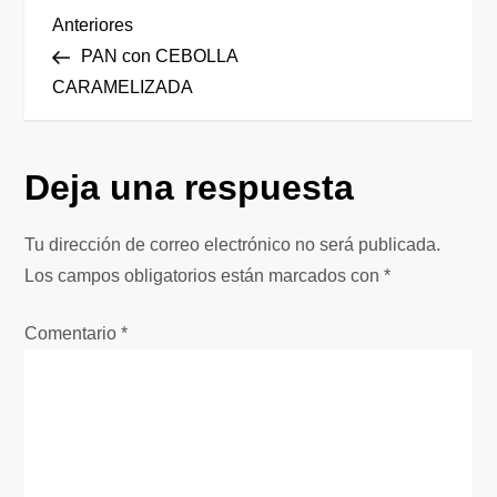
N
Entrada
Anteriores
anterior
PAN con CEBOLLA
a
CARAMELIZADA
v
Deja una respuesta
e
g
Tu dirección de correo electrónico no será publicada.
Los campos obligatorios están marcados con
*
a
Comentario
*
c
i
ó