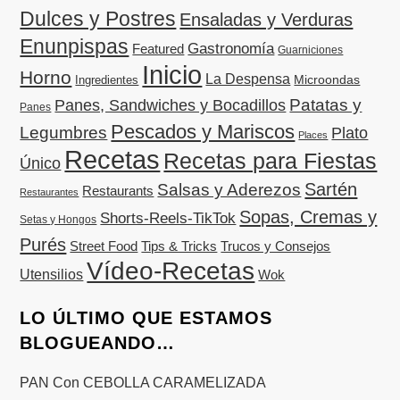
Dulces y Postres
Ensaladas y Verduras
Enunpispas
Gastronomía
Featured
Guarniciones
Inicio
Horno
La Despensa
Microondas
Ingredientes
Patatas y
Panes, Sandwiches y Bocadillos
Panes
Pescados y Mariscos
Legumbres
Plato
Places
Recetas
Recetas para Fiestas
Único
Sartén
Salsas y Aderezos
Restaurants
Restaurantes
Sopas, Cremas y
Shorts-Reels-TikTok
Setas y Hongos
Purés
Street Food
Tips & Tricks
Trucos y Consejos
Vídeo-Recetas
Utensilios
Wok
LO ÚLTIMO QUE ESTAMOS
BLOGUEANDO…
PAN Con CEBOLLA CARAMELIZADA