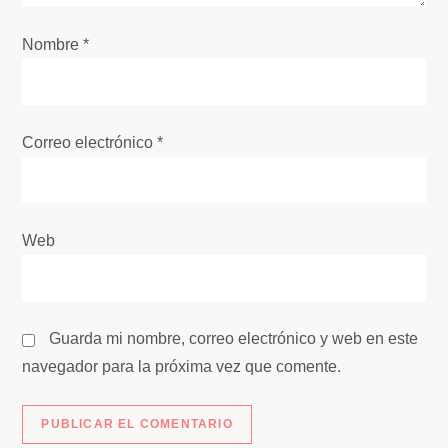
n
Nombre
*
t
r
Correo electrónico
*
a
d
Web
a
s
Guarda mi nombre, correo electrónico y web en este
navegador para la próxima vez que comente.