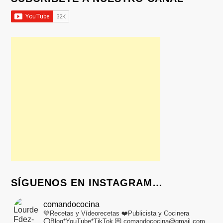
SÍGUENOS EN INSTAGRAM…
comandococina
💚Recetas y Vídeorecetas
❤️Publicista y Cocinera
⭕Blog*YouTube*TikTok
💌 comandococina@gmail.com