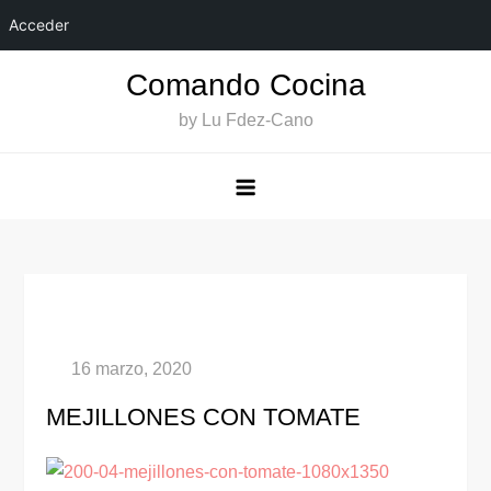
Acceder
Saltar
Comando Cocina
al
by Lu Fdez-Cano
contenido
MEJILLONES CON TOMATE