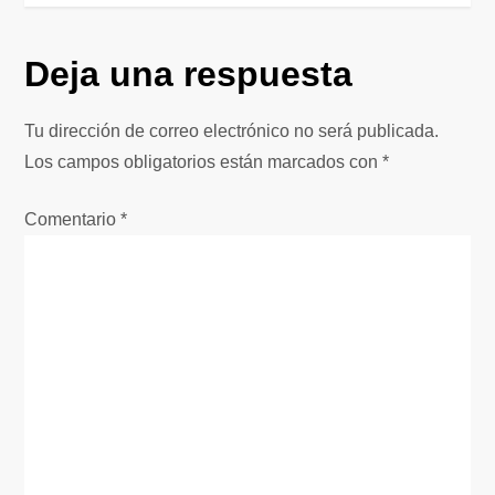
e
g
Deja una respuesta
a
Tu dirección de correo electrónico no será publicada.
c
Los campos obligatorios están marcados con
*
i
Comentario
*
ó
n
d
e
e