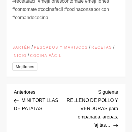
#recetafacil #mejillonescontomate #mejillones
#contomate #cocinafacil #cocinaconsabor con
#comandococina
/
/
/
SARTÉN
PESCADOS Y MARISCOS
RECETAS
/
INICIO
COCINA FÁCIL
Mejillones
N
Entrada
Siguie
Anteriores
Siguiente
anterior
entrad
MINI TORTILLAS
RELLENO DE POLLO Y
a
DE PATATAS
VERDURAS para
empanada, arepas,
v
fajitas…