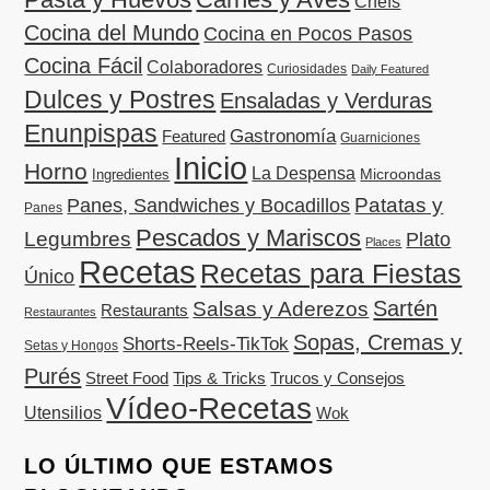
Chefs
Cocina del Mundo
Cocina en Pocos Pasos
Cocina Fácil
Colaboradores
Curiosidades
Daily Featured
Dulces y Postres
Ensaladas y Verduras
Enunpispas
Gastronomía
Featured
Guarniciones
Inicio
Horno
La Despensa
Microondas
Ingredientes
Patatas y
Panes, Sandwiches y Bocadillos
Panes
Pescados y Mariscos
Legumbres
Plato
Places
Recetas
Recetas para Fiestas
Único
Sartén
Salsas y Aderezos
Restaurants
Restaurantes
Sopas, Cremas y
Shorts-Reels-TikTok
Setas y Hongos
Purés
Street Food
Tips & Tricks
Trucos y Consejos
Vídeo-Recetas
Utensilios
Wok
LO ÚLTIMO QUE ESTAMOS