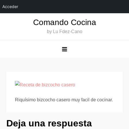
Acceder
Saltar
Comando Cocina
al
by Lu Fdez-Cano
contenido
Riquísimo bizcocho casero muy facil de cocinar.
Deja una respuesta