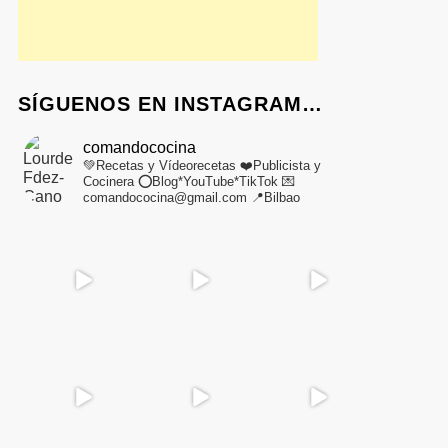
SÍGUENOS EN INSTAGRAM…
comandococina
💚Recetas y Vídeorecetas
❤️Publicista y
Cocinera
⭕Blog*YouTube*TikTok
💌
comandococina@gmail.com
📍Bilbao