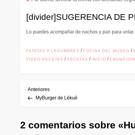
[divider]
SUGERENCIA DE P
Lo puedes acompañar de nachos y pan para untar.
/
/
PATATAS Y LEGUMBRES
COCINA DEL MUNDO
/
/
/
VÍDEO-RECETAS
RECETAS
INICIO
ENUNPISP
N
Entrada
Anteriores
anterior
MyBurger de Lékué
a
v
2 comentarios sobre «
Hu
e