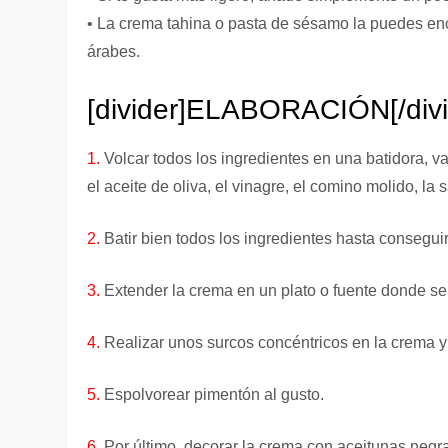
• La crema tahina o pasta de sésamo la puedes enc
árabes.
[divider]
ELABORACIÓN
[/div
1.
Volcar todos los ingredientes en una batidora, 
el aceite de oliva, el vinagre, el comino molido, la s
2.
Batir bien todos los ingredientes hasta conseguir
3.
Extender la crema en un plato o fuente donde se 
4.
Realizar unos surcos concéntricos en la crema y 
5.
Espolvorear pimentón al gusto.
6.
Por último, decorar la crema con aceitunas negr