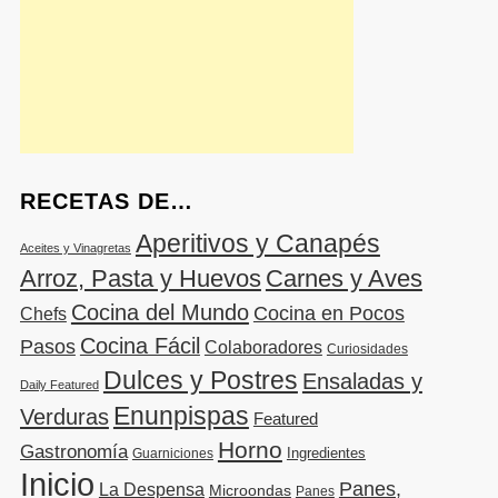
RECETAS DE…
Aperitivos y Canapés
Aceites y Vinagretas
Arroz, Pasta y Huevos
Carnes y Aves
Cocina del Mundo
Cocina en Pocos
Chefs
Cocina Fácil
Pasos
Colaboradores
Curiosidades
Dulces y Postres
Ensaladas y
Daily Featured
Enunpispas
Verduras
Featured
Horno
Gastronomía
Ingredientes
Guarniciones
Inicio
Panes,
La Despensa
Microondas
Panes