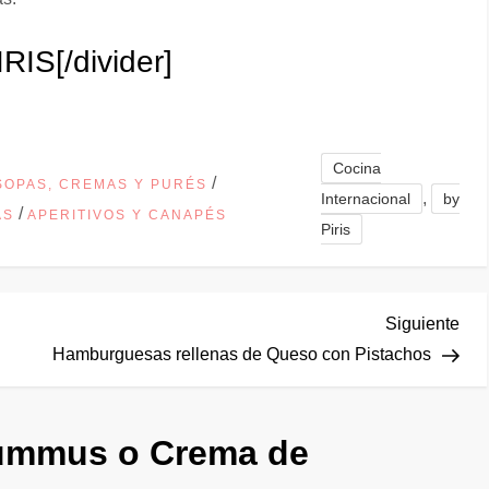
IRIS
[/divider]
Cocina
/
SOPAS, CREMAS Y PURÉS
,
Internacional
by
/
AS
APERITIVOS Y CANAPÉS
Piris
Sig
Siguiente
ent
Hamburguesas rellenas de Queso con Pistachos
mmus o Crema de