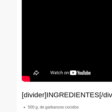
[divider]
INGREDIENTES
[/di
500 g. de garbanzos cocidos