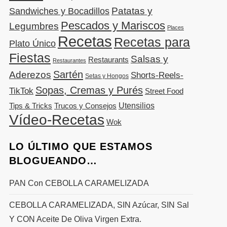
Patatas y
Sandwiches y Bocadillos
Pescados y Mariscos
Legumbres
Places
Recetas
Recetas para
Plato Único
Fiestas
Salsas y
Restaurants
Restaurantes
Sartén
Aderezos
Shorts-Reels-
Setas y Hongos
Sopas, Cremas y Purés
TikTok
Street Food
Utensilios
Tips & Tricks
Trucos y Consejos
Vídeo-Recetas
Wok
LO ÚLTIMO QUE ESTAMOS
BLOGUEANDO…
PAN Con CEBOLLA CARAMELIZADA
CEBOLLA CARAMELIZADA, SIN Azúcar, SIN Sal
Y CON Aceite De Oliva Virgen Extra.