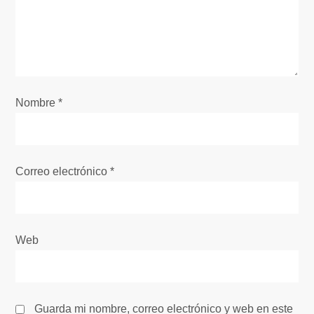
n
d
e
e
Nombre
*
n
t
Correo electrónico
*
r
a
Web
d
a
Guarda mi nombre, correo electrónico y web en este