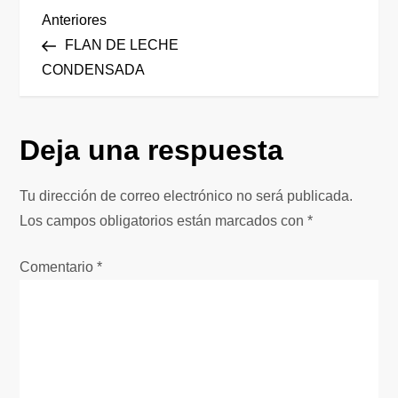
N
Entrada
Anteriores
anterior
FLAN DE LECHE
a
CONDENSADA
v
Deja una respuesta
e
g
Tu dirección de correo electrónico no será publicada.
Los campos obligatorios están marcados con
*
a
Comentario
*
c
i
ó