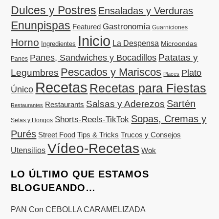
Dulces y Postres
Ensaladas y Verduras
Enunpispas
Gastronomía
Featured
Guarniciones
Inicio
Horno
La Despensa
Microondas
Ingredientes
Patatas y
Panes, Sandwiches y Bocadillos
Panes
Pescados y Mariscos
Legumbres
Plato
Places
Recetas
Recetas para Fiestas
Único
Sartén
Salsas y Aderezos
Restaurants
Restaurantes
Sopas, Cremas y
Shorts-Reels-TikTok
Setas y Hongos
Purés
Street Food
Tips & Tricks
Trucos y Consejos
Vídeo-Recetas
Utensilios
Wok
LO ÚLTIMO QUE ESTAMOS
BLOGUEANDO…
PAN Con CEBOLLA CARAMELIZADA