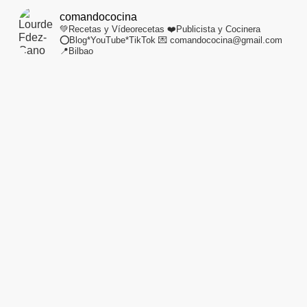
comandococina
💚Recetas y Vídeorecetas
❤️Publicista y Cocinera
⭕Blog*YouTube*TikTok
💌 comandococina@gmail.com
📍Bilbao