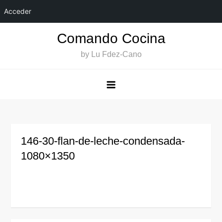
Acceder
Saltar
Comando Cocina
al
by Lu Fdez-Cano
contenido
146-30-flan-de-leche-condensada-
1080×1350