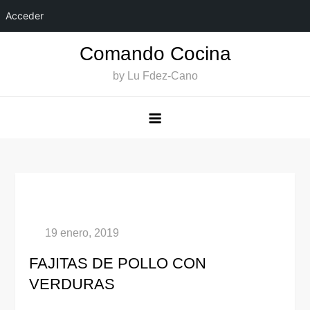
Acceder
Saltar
Comando Cocina
al
by Lu Fdez-Cano
contenido
FAJITAS DE POLLO CON
VERDURAS