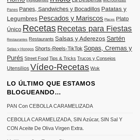
Ingredientes
Patatas y
Panes, Sandwiches y Bocadillos
Panes
Pescados y Mariscos
Legumbres
Plato
Places
Recetas
Recetas para Fiestas
Único
Sartén
Salsas y Aderezos
Restaurants
Restaurantes
Sopas, Cremas y
Shorts-Reels-TikTok
Setas y Hongos
Purés
Street Food
Tips & Tricks
Trucos y Consejos
Vídeo-Recetas
Utensilios
Wok
LO ÚLTIMO QUE ESTAMOS
BLOGUEANDO…
PAN Con CEBOLLA CARAMELIZADA
CEBOLLA CARAMELIZADA, SIN Azúcar, SIN Sal Y
CON Aceite De Oliva Virgen Extra.