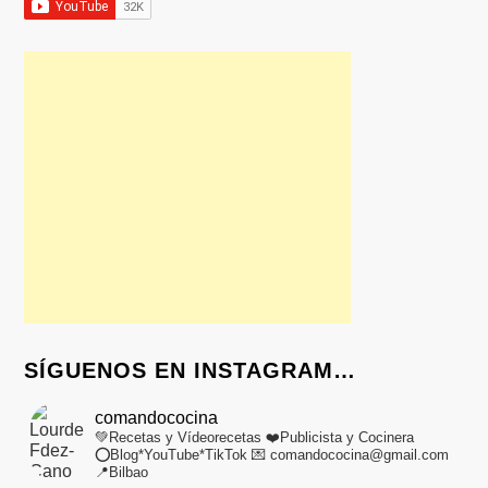
SÍGUENOS EN INSTAGRAM…
comandococina
💚Recetas y Vídeorecetas
❤️Publicista y Cocinera
⭕Blog*YouTube*TikTok
💌 comandococina@gmail.com
📍Bilbao