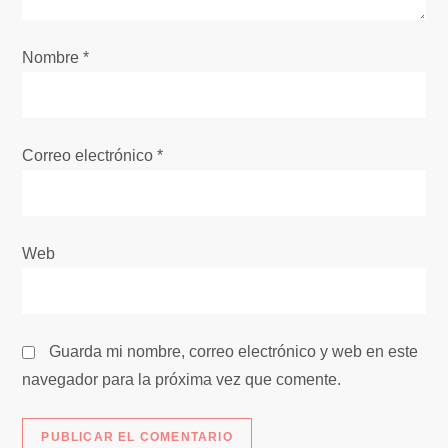
e
Nombre
*
n
t
Correo electrónico
*
r
a
Web
d
a
s
Guarda mi nombre, correo electrónico y web en este
navegador para la próxima vez que comente.