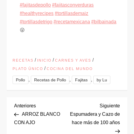
#fajitasdepollo
#fajitasconverduras
#healthyrecipes
#tortillasdemaiz
#tortillasdetrigo
#recetamexicana
#bilbainada
😜
/
/
/
RECETAS
INICIO
CARNES Y AVES
/
PLATO ÚNICO
COCINA DEL MUNDO
,
,
,
Pollo
Recetas de Pollo
Fajitas
by Lu
N
Entrada
Siguie
Anteriores
Siguiente
anterior
entrad
ARROZ BLANCO
Espumadera y Cazo de
a
CON AJO
hace más de 100 años