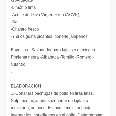
-1 Aguacate
-Limón o lima
-Aceite de Oliva Virgen Extra (AOVE)
-Sal
-Cilantro fresco
-Y si os gusta picantes: ponerle jalapeños.
Especias: -Sazonador para fajitas o mexicano -
Pimienta negra -Albahaca -Tomillo -Romero -
Cilantro
.
.
ELABORACIÓN
1.-Cortar las pechugas de pollo en tiras finas.
Salpimentar, añadir sazonador de fajitas o
mexicano, un poco de aove e mezclar hasta
integrar los ingredientes en el pollo. Dejar reposar