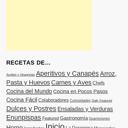
RECETAS DE…
Aperitivos y Canapés
Arroz,
Aceites y Vinagretas
Pasta y Huevos
Carnes y Aves
Chefs
Cocina del Mundo
Cocina en Pocos Pasos
Cocina Fácil
Colaboradores
Curiosidades
Daily Featured
Dulces y Postres
Ensaladas y Verduras
Enunpispas
Gastronomía
Featured
Guarniciones
Inicio
Horno
La Despensa
Microondas