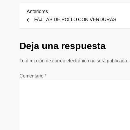
N
Entrada
Anteriores
anterior
FAJITAS DE POLLO CON VERDURAS
a
v
Deja una respuesta
e
Tu dirección de correo electrónico no será publicada.
g
Comentario
*
a
c
i
ó