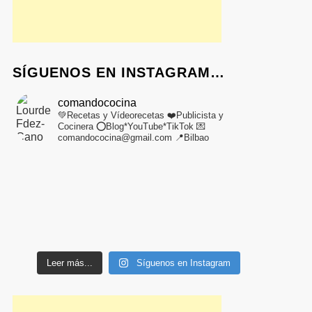
SÍGUENOS EN INSTAGRAM…
comandococina
💚Recetas y Vídeorecetas
❤️Publicista y
Cocinera
⭕Blog*YouTube*TikTok
💌
comandococina@gmail.com
📍Bilbao
Leer más...
Síguenos en Instagram