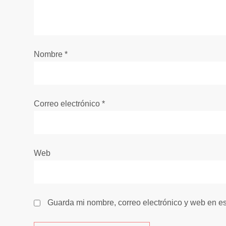
n
d
e
Nombre
*
e
n
Correo electrónico
*
t
r
Web
a
d
Guarda mi nombre, correo electrónico y web en e
a