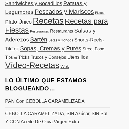
Patatas y
Sandwiches y Bocadillos
Pescados y Mariscos
Legumbres
Places
Recetas
Recetas para
Plato Único
Fiestas
Salsas y
Restaurants
Restaurantes
Sartén
Aderezos
Shorts-Reels-
Setas y Hongos
Sopas, Cremas y Purés
TikTok
Street Food
Utensilios
Tips & Tricks
Trucos y Consejos
Vídeo-Recetas
Wok
LO ÚLTIMO QUE ESTAMOS
BLOGUEANDO…
PAN Con CEBOLLA CARAMELIZADA
CEBOLLA CARAMELIZADA, SIN Azúcar, SIN Sal
Y CON Aceite De Oliva Virgen Extra.