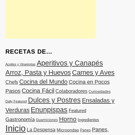
RECETAS DE…
Aperitivos y Canapés
Aceites y Vinagretas
Arroz, Pasta y Huevos
Carnes y Aves
Cocina del Mundo
Cocina en Pocos
Chefs
Cocina Fácil
Pasos
Colaboradores
Curiosidades
Dulces y Postres
Ensaladas y
Daily Featured
Enunpispas
Verduras
Featured
Horno
Gastronomía
Ingredientes
Guarniciones
Inicio
Panes,
La Despensa
Microondas
Panes