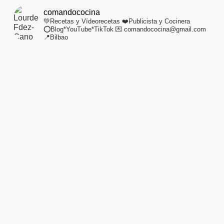
comandococina
💚Recetas y Vídeorecetas
❤️Publicista y Cocinera
⭕Blog*YouTube*TikTok
💌 comandococina@gmail.com
📍Bilbao