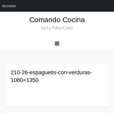
Acceder
Saltar
Comando Cocina
al
by Lu Fdez-Cano
contenido
210-26-espaguetis-con-verduras-
1080×1350