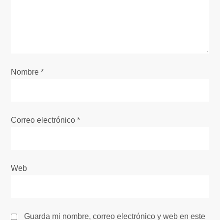
n
d
e
e
Nombre
*
n
t
Correo electrónico
*
r
a
Web
d
a
Guarda mi nombre, correo electrónico y web en este