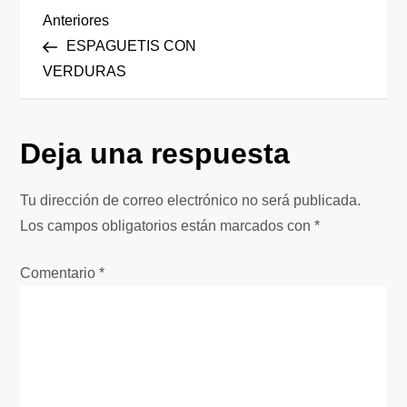
N
Entrada
Anteriores
anterior
ESPAGUETIS CON
a
VERDURAS
v
Deja una respuesta
e
g
Tu dirección de correo electrónico no será publicada.
Los campos obligatorios están marcados con
*
a
Comentario
*
c
i
ó