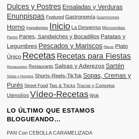
Dulces y Postres
Ensaladas y Verduras
Enunpispas
Gastronomía
Featured
Guarniciones
Inicio
Horno
La Despensa
Microondas
Ingredientes
Patatas y
Panes, Sandwiches y Bocadillos
Panes
Pescados y Mariscos
Legumbres
Plato
Places
Recetas
Recetas para Fiestas
Único
Sartén
Salsas y Aderezos
Restaurants
Restaurantes
Sopas, Cremas y
Shorts-Reels-TikTok
Setas y Hongos
Purés
Street Food
Tips & Tricks
Trucos y Consejos
Vídeo-Recetas
Utensilios
Wok
LO ÚLTIMO QUE ESTAMOS
BLOGUEANDO…
PAN Con CEBOLLA CARAMELIZADA